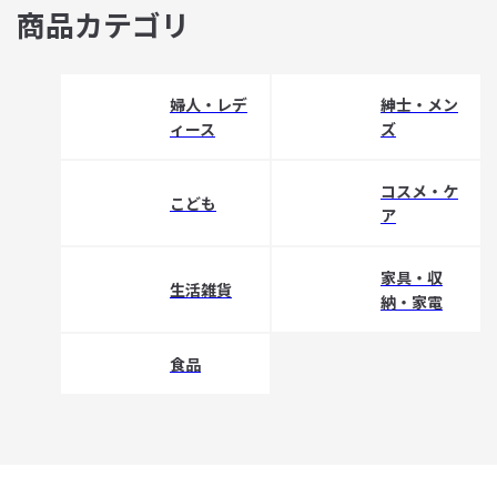
商品カテゴリ
婦人・レデ
紳士・メン
ィース
ズ
コスメ・ケ
こども
ア
家具・収
生活雑貨
納・家電
食品