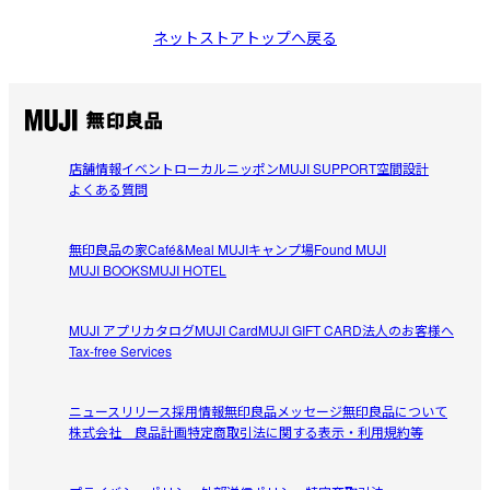
ネットストアトップへ戻る
店舗情報
イベント
ローカルニッポン
MUJI SUPPORT
空間設計
よくある質問
無印良品の家
Café&Meal MUJI
キャンプ場
Found MUJI
MUJI BOOKS
MUJI HOTEL
MUJI アプリ
カタログ
MUJI Card
MUJI GIFT CARD
法人のお客様へ
Tax-free Services
ニュースリリース
採用情報
無印良品メッセージ
無印良品について
株式会社 良品計画
特定商取引法に関する表示・利用規約等