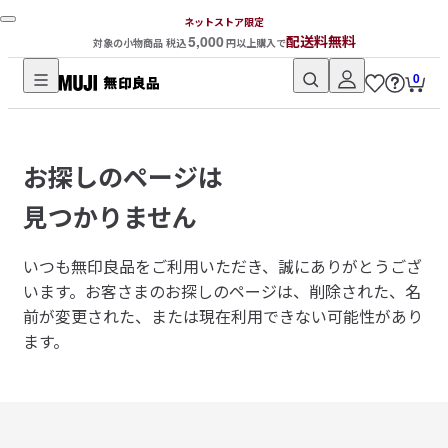
ネットストア限定
5,000
配送料無料
対象の小物商品 税込
円以上購入で
0
無
印
良
お探しのページは
品
ネ
見つかりません
ッ
ト
いつも無印良品をご利用いただき、誠にありがとうござ
ス
います。
お客さまのお探しのページは、削除された、名
ト
前が変更された、または現在利用できない可能性があり
ア
ます。