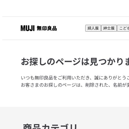
婦人服
紳士服
こど
無
印
良
品
お探しのページは
見つかり
ネ
ッ
ト
いつも無印良品をご利用いただき、誠にありがとう
ス
お客さまのお探しのページは、削除された、名前が
ト
ア
商品カテゴリ