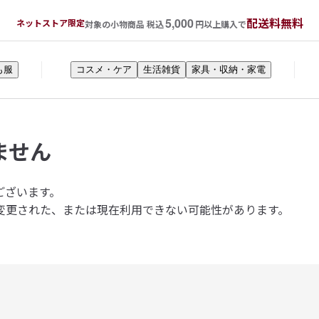
5,000
配送料無料
ネットストア限定
対象の小物商品 税込
円以上購入で
も服
コスメ・ケア
生活雑貨
家具・収納・家電
ません
ございます。
変更された、または現在利用できない可能性があります。