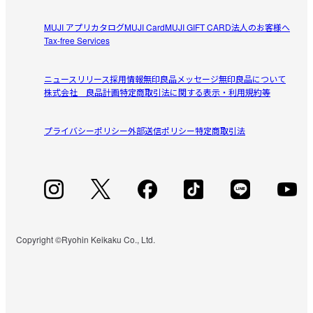
こちらのシリーズで同じサイズぐらいのお皿があるので間
電子レンジ : 可

hhh
MUJI アプリ
カタログ
MUJI Card
MUJI GIFT CARD
法人のお客様へ
違えて買わないように注意して下さい。私は店頭で1度間違
2026/01/26
Tax-free Services
えました。
受取手段
店舗受け取り可・コンビニ受け取り可
コーヒーカップのソーサーとして
ニュースリリース
採用情報
無印良品メッセージ
無印良品について
コーヒーカップ250mlのソーサーとして購入しました。グ
株式会社 良品計画
特定商取引法に関する表示・利用規約等
参考になった（3人）
レーベージュの色味はロットによって？個体差がありグレ
ーのトーンが微妙に違っていたので、カップの色味とズレ
プライバシーポリシー
外部送信ポリシー
特定商取引法
ないように色味をちゃんと見て選びました。ソーサーがあ
るとお家でもカフェ気分を味わえて良い感じです。
すべてのレビューを見る
閉じる
Copyright ©Ryohin Keikaku Co., Ltd.