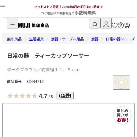
ネットストア限定｜2026年8月24日午前10時まで
手数料無料
つど後払いが期間限定で
0
無
無印良品
印
生活雑貨
食器・テーブル用品
食器
日常の器シリーズ
良
品
日常の器 ティーカップソーサー
ネ
ダークブラウン／約直径１４．５ｃｍ
ッ
ト
商品番号
83444716
ス
ト
4.7
(
15
件)
/
5
ア