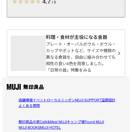
「料理が主役になる器」をテーマに新しい定番食器シリーズが
4.7
/
5
誕生。

使い勝手が良く、和洋中問わずどんな料理にも合うデザインの
食器です。

レビューを投稿する
【3つの特長】

料理・食材が主役になる食器
1. 料理や食材が主役になるデザイン

snnu
プレート・オーバルボウル・ボウル・
2. 組み合わせを楽しめるカラー展開

2026/05/03
カップやポットなど、サイズや種類の
3. 日常遣いに考慮した使いやすい形

異なる食器を、自由に組み合わせても
相性の良い4色を用意しました。
やっぱり必要！
【カップ・ポット類】

「日常の器」特集をみる
普段使いでも、ちょっとしたフォーマルな場でも使えるくせの
こちらのティーカップを愛用しており、ソーサーなしでこ
ない定番のかたち。取っ手部分は親指と人差し指がバランス良
参考になった（0人）
れまで来ましたが、

くおさまるデザインになっており、持ちやすく安定感がありま
飲み物よりも汁物で使用することが増えたので購入しまし
す。ティーポットは丸みのある独特のフォルムが特長です。

aoi365
た。

2026/03/22
店舗情報
イベント
ローカルニッポン
MUJI SUPPORT
空間設計
見た目も、大きさも、取っ手のある使い勝手も、とても気
【ティーカップソーサー】

よくある質問
に入っています。
コーヒーカップと組み合わせて使う事もできます。

ブルーラインに一目惚れ
カップとお揃いで買いました。

無印良品の家
Café&Meal MUJI
キャンプ場
Found MUJI
-------------------

MUJI BOOKS
MUJI HOTEL
参考になった（1人）
ブルーラインがお気に入りです。

食洗器 : 可
