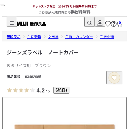
ネットストア限定｜2026年8月24日午前10時まで
手数料無料
つど後払いが期間限定で
0
無
無印良品
印
生活雑貨
文房具
手帳・カレンダー
手帳小物
良
品
ジーンズラベル ノートカバー
ネ
Ｂ６サイズ用 ブラウン
ッ
ト
商品番号
83482985
ス
ト
4.2
(
36
件)
/
5
ア