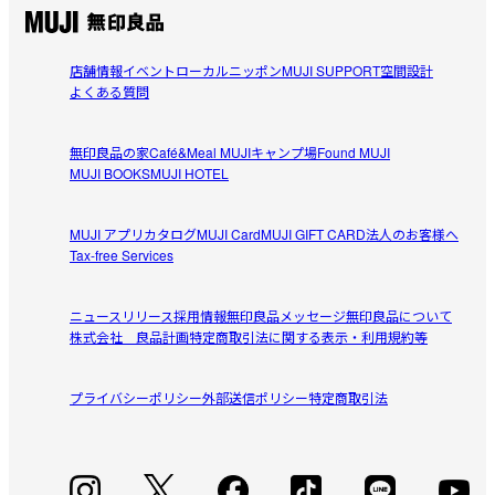
参考になった（0人）
ーズに入りました。

使っていくうちに、どのような味が出てくるか楽しみで
チョコレートパフェ
す。
店舗情報
イベント
ローカルニッポン
MUJI SUPPORT
空間設計
2026/05/09
よくある質問
シンプルでおしゃれ
無印良品の家
Café&Meal MUJI
キャンプ場
Found MUJI
素材はしっかりめ、スケジュール帳がシンプルにおしゃれ
MUJI BOOKS
MUJI HOTEL
参考になった（1人）
になりました。薄めのノートですが、セットする際は窮屈
でした。
MUJI アプリ
カタログ
MUJI Card
MUJI GIFT CARD
法人のお客様へ
ちゃまめ
Tax-free Services
2026/05/06
ニュースリリース
採用情報
無印良品メッセージ
無印良品について
できるなら確かめてから購入を…
株式会社 良品計画
特定商取引法に関する表示・利用規約等
いつも持ち歩くスケジュール帳用に購入。

参考になった（0人）
店頭にサンプルが置いてあり、入るか確かめてから購入で
プライバシーポリシー
外部送信ポリシー
特定商取引法
きたので失敗しませんでした。

使い込んでどうなるか楽しみです。
すべてのレビューを見る
閉じる