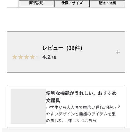
商品説明
仕様・サイズ
配送・送料
薄くて軽いジーンズのラベル素材を使いました。丈夫で
耐久性も高く、使い込むほどに風合いの変化を楽しめま
す。B６サイズのノートが入ります。
レビュー（36件）
【特長】

4.2
/
5
軽くてしなやかで丈夫。経年変化も魅力の素材です。
受取手段
店舗受け取り可・コンビニ受け取り可
レビューを投稿する
便利な機能がうれしい、おすすめ
ママ
文房具
2026/07/13
小学生から大人まで幅広い世代が使い
やすいデザインと機能のアイテムを集
めました。 詳しくはこちら
とても良い☆
触り心地が良く、スケジュール帳を差し込みするのもスム