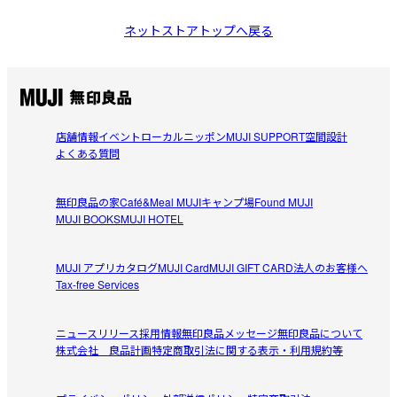
ネットストアトップへ戻る
店舗情報
イベント
ローカルニッポン
MUJI SUPPORT
空間設計
よくある質問
無印良品の家
Café&Meal MUJI
キャンプ場
Found MUJI
MUJI BOOKS
MUJI HOTEL
MUJI アプリ
カタログ
MUJI Card
MUJI GIFT CARD
法人のお客様へ
Tax-free Services
ニュースリリース
採用情報
無印良品メッセージ
無印良品について
株式会社 良品計画
特定商取引法に関する表示・利用規約等