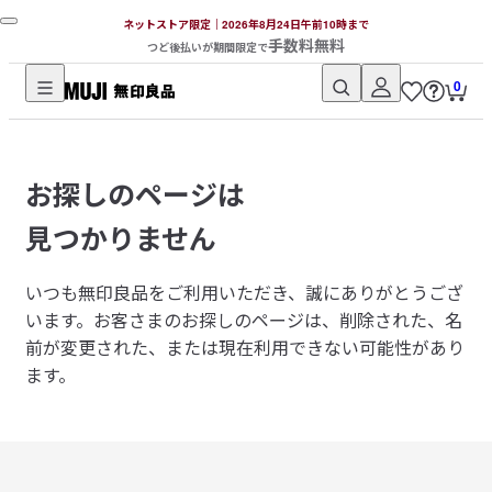
ネットストア限定｜2026年8月24日午前10時まで
手数料無料
つど後払いが期間限定で
0
無
印
良
お探しのページは
品
ネ
見つかりません
ッ
ト
いつも無印良品をご利用いただき、誠にありがとうござ
ス
います。
お客さまのお探しのページは、削除された、名
ト
前が変更された、または現在利用できない可能性があり
ア
ます。