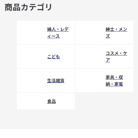
商品カテゴリ
婦人・レデ
紳士・メン
ィース
ズ
コスメ・ケ
こども
ア
家具・収
生活雑貨
納・家電
食品