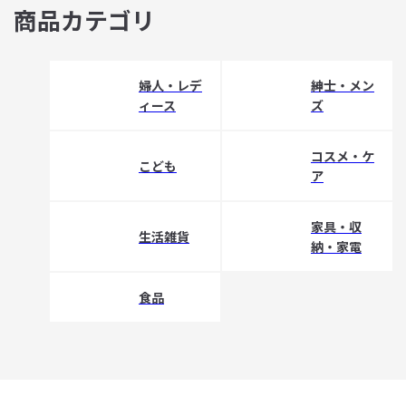
商品カテゴリ
婦人・レデ
紳士・メン
ィース
ズ
コスメ・ケ
こども
ア
家具・収
生活雑貨
納・家電
食品