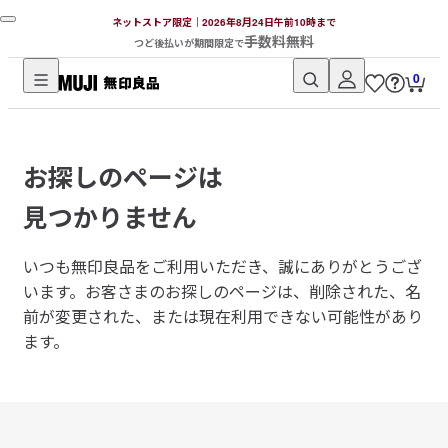
ネットストア限定｜2026年8月24日午前10時まで
手数料無料
つど後払いが期間限定で
0
無
印
良
お探しのページは
品
ネ
見つかりません
ッ
ト
いつも無印良品をご利用いただき、誠にありがとうござ
ス
います。
お客さまのお探しのページは、削除された、名
ト
前が変更された、または現在利用できない可能性があり
ア
ます。