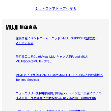
ネットストアトップへ戻る
店舗情報
イベント
ローカルニッポン
MUJI SUPPORT
空間設計
よくある質問
無印良品の家
Café&Meal MUJI
キャンプ場
Found MUJI
MUJI BOOKS
MUJI HOTEL
MUJI アプリ
カタログ
MUJI Card
MUJI GIFT CARD
法人のお客様へ
Tax-free Services
ニュースリリース
採用情報
無印良品メッセージ
無印良品について
株式会社 良品計画
特定商取引法に関する表示・利用規約等