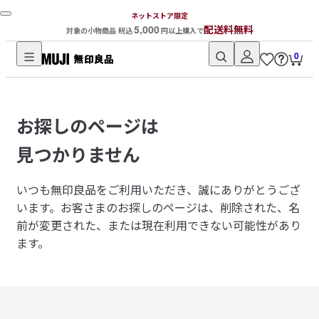
ネットストア限定
5,000
配送料無料
対象の小物商品 税込
円以上購入で
0
無
印
良
お探しのページは
品
ネ
見つかりません
ッ
ト
いつも無印良品をご利用いただき、誠にありがとうござ
ス
います。
お客さまのお探しのページは、削除された、名
ト
前が変更された、または現在利用できない可能性があり
ア
ます。