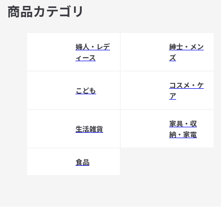
商品カテゴリ
婦人・レデ
紳士・メン
ィース
ズ
コスメ・ケ
こども
ア
家具・収
生活雑貨
納・家電
食品