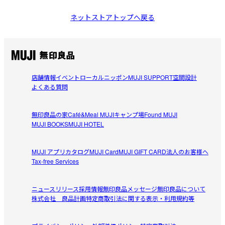
ネットストアトップへ戻る
店舗情報
イベント
ローカルニッポン
MUJI SUPPORT
空間設計
よくある質問
無印良品の家
Café&Meal MUJI
キャンプ場
Found MUJI
MUJI BOOKS
MUJI HOTEL
MUJI アプリ
カタログ
MUJI Card
MUJI GIFT CARD
法人のお客様へ
Tax-free Services
ニュースリリース
採用情報
無印良品メッセージ
無印良品について
株式会社 良品計画
特定商取引法に関する表示・利用規約等