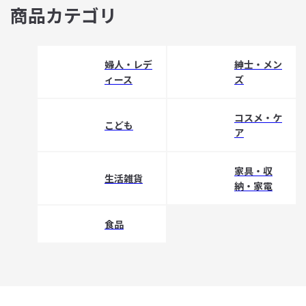
商品カテゴリ
婦人・レデ
紳士・メン
ィース
ズ
コスメ・ケ
こども
ア
家具・収
生活雑貨
納・家電
食品