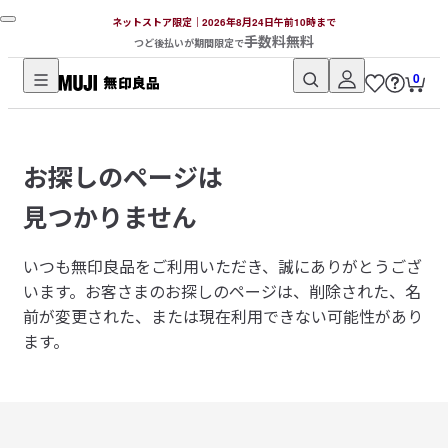
ネットストア限定｜2026年8月24日午前10時まで
手数料無料
つど後払いが期間限定で
0
無
印
良
お探しのページは
品
ネ
見つかりません
ッ
ト
いつも無印良品をご利用いただき、誠にありがとうござ
ス
います。
お客さまのお探しのページは、削除された、名
ト
前が変更された、または現在利用できない可能性があり
ア
ます。