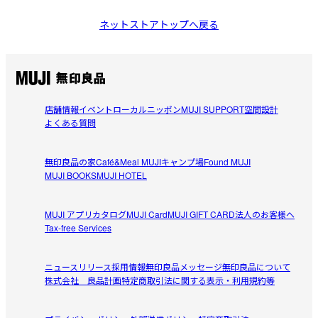
ネットストアトップへ戻る
店舗情報
イベント
ローカルニッポン
MUJI SUPPORT
空間設計
よくある質問
無印良品の家
Café&Meal MUJI
キャンプ場
Found MUJI
MUJI BOOKS
MUJI HOTEL
MUJI アプリ
カタログ
MUJI Card
MUJI GIFT CARD
法人のお客様へ
Tax-free Services
ニュースリリース
採用情報
無印良品メッセージ
無印良品について
株式会社 良品計画
特定商取引法に関する表示・利用規約等