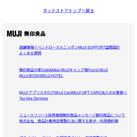
ネットストアトップへ戻る
店舗情報
イベント
ローカルニッポン
MUJI SUPPORT
空間設計
よくある質問
無印良品の家
Café&Meal MUJI
キャンプ場
Found MUJI
MUJI BOOKS
MUJI HOTEL
MUJI アプリ
カタログ
MUJI Card
MUJI GIFT CARD
法人のお客様へ
Tax-free Services
ニュースリリース
採用情報
無印良品メッセージ
無印良品について
株式会社 良品計画
特定商取引法に関する表示・利用規約等