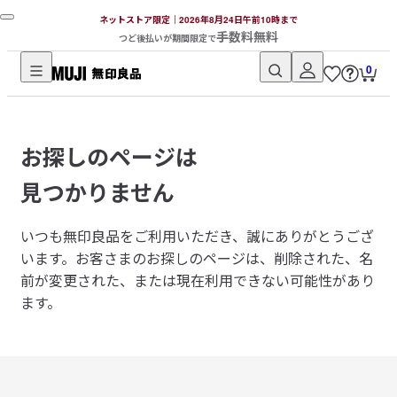
ネットストア限定｜2026年8月24日午前10時まで
手数料無料
つど後払いが期間限定で
0
無
印
良
お探しのページは
品
ネ
見つかりません
ッ
ト
いつも無印良品をご利用いただき、誠にありがとうござ
ス
います。
お客さまのお探しのページは、削除された、名
ト
前が変更された、または現在利用できない可能性があり
ア
ます。