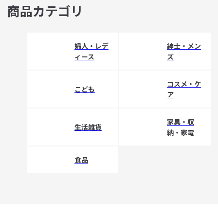
商品カテゴリ
婦人・レデ
紳士・メン
ィース
ズ
コスメ・ケ
こども
ア
家具・収
生活雑貨
納・家電
食品