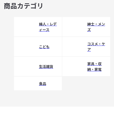
商品カテゴリ
婦人・レデ
紳士・メン
ィース
ズ
コスメ・ケ
こども
ア
家具・収
生活雑貨
納・家電
食品