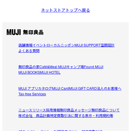
ネットストアトップへ戻る
店舗情報
イベント
ローカルニッポン
MUJI SUPPORT
空間設計
よくある質問
無印良品の家
Café&Meal MUJI
キャンプ場
Found MUJI
MUJI BOOKS
MUJI HOTEL
MUJI アプリ
カタログ
MUJI Card
MUJI GIFT CARD
法人のお客様へ
Tax-free Services
ニュースリリース
採用情報
無印良品メッセージ
無印良品について
株式会社 良品計画
特定商取引法に関する表示・利用規約等