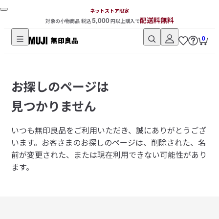
ネットストア限定
5,000
配送料無料
対象の小物商品 税込
円以上購入で
0
無
印
良
お探しのページは
品
ネ
見つかりません
ッ
ト
いつも無印良品をご利用いただき、誠にありがとうござ
ス
います。
お客さまのお探しのページは、削除された、名
ト
前が変更された、または現在利用できない可能性があり
ア
ます。