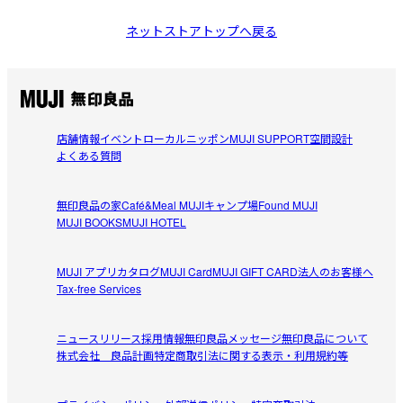
ネットストアトップへ戻る
店舗情報
イベント
ローカルニッポン
MUJI SUPPORT
空間設計
よくある質問
無印良品の家
Café&Meal MUJI
キャンプ場
Found MUJI
MUJI BOOKS
MUJI HOTEL
MUJI アプリ
カタログ
MUJI Card
MUJI GIFT CARD
法人のお客様へ
Tax-free Services
ニュースリリース
採用情報
無印良品メッセージ
無印良品について
株式会社 良品計画
特定商取引法に関する表示・利用規約等