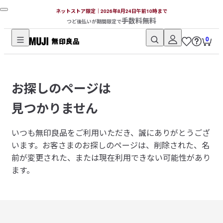
ネットストア限定｜2026年8月24日午前10時まで
手数料無料
つど後払いが期間限定で
0
無
印
良
お探しのページは
品
ネ
見つかりません
ッ
ト
いつも無印良品をご利用いただき、誠にありがとうござ
ス
います。
お客さまのお探しのページは、削除された、名
ト
前が変更された、または現在利用できない可能性があり
ア
ます。