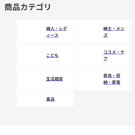
商品カテゴリ
婦人・レデ
紳士・メン
ィース
ズ
コスメ・ケ
こども
ア
家具・収
生活雑貨
納・家電
食品