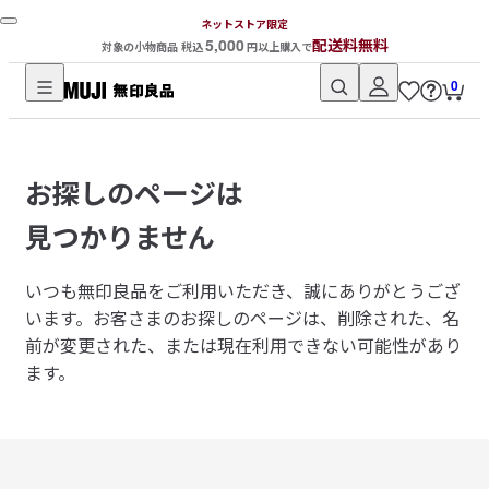
ネットストア限定
5,000
配送料無料
対象の小物商品 税込
円以上購入で
0
無
印
良
お探しのページは
品
ネ
見つかりません
ッ
ト
いつも無印良品をご利用いただき、誠にありがとうござ
ス
います。
お客さまのお探しのページは、削除された、名
ト
前が変更された、または現在利用できない可能性があり
ア
ます。