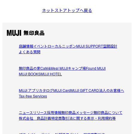
ネットストアトップへ戻る
店舗情報
イベント
ローカルニッポン
MUJI SUPPORT
空間設計
よくある質問
無印良品の家
Café&Meal MUJI
キャンプ場
Found MUJI
MUJI BOOKS
MUJI HOTEL
MUJI アプリ
カタログ
MUJI Card
MUJI GIFT CARD
法人のお客様へ
Tax-free Services
ニュースリリース
採用情報
無印良品メッセージ
無印良品について
株式会社 良品計画
特定商取引法に関する表示・利用規約等