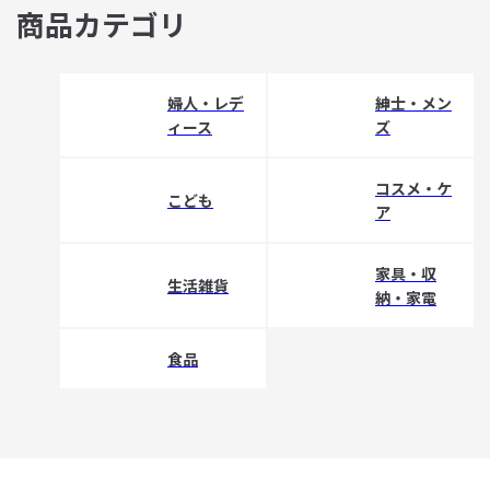
商品カテゴリ
婦人・レデ
紳士・メン
ィース
ズ
コスメ・ケ
こども
ア
家具・収
生活雑貨
納・家電
食品