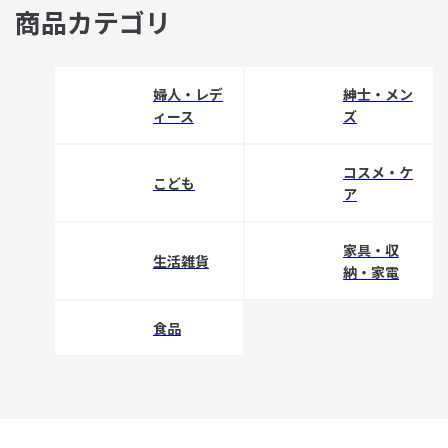
商品カテゴリ
婦人・レデ
紳士・メン
ィース
ズ
コスメ・ケ
こども
ア
家具・収
生活雑貨
納・家電
食品