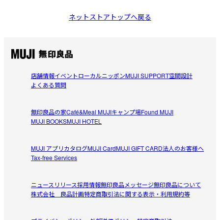
ネットストアトップへ戻る
店舗情報
イベント
ローカルニッポン
MUJI SUPPORT
空間設計
よくある質問
無印良品の家
Café&Meal MUJI
キャンプ場
Found MUJI
MUJI BOOKS
MUJI HOTEL
MUJI アプリ
カタログ
MUJI Card
MUJI GIFT CARD
法人のお客様へ
Tax-free Services
ニュースリリース
採用情報
無印良品メッセージ
無印良品について
株式会社 良品計画
特定商取引法に関する表示・利用規約等