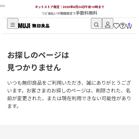
ネットストア限定｜2026年8月24日午前10時まで
手数料無料
つど後払いが期間限定で
0
無
印
良
お探しのページは
品
ネ
見つかりません
ッ
ト
いつも無印良品をご利用いただき、誠にありがとうござ
ス
います。
お客さまのお探しのページは、削除された、名
ト
前が変更された、または現在利用できない可能性があり
ア
ます。