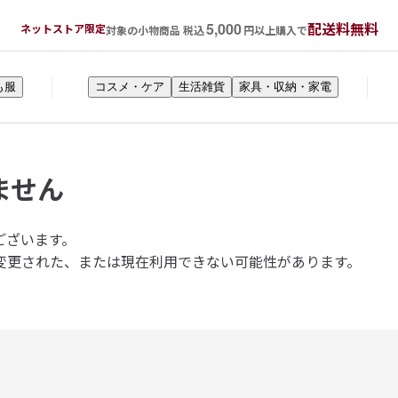
5,000
配送料無料
ネットストア限定
対象の小物商品 税込
円以上購入で
も服
コスメ・ケア
生活雑貨
家具・収納・家電
ません
ございます。
変更された、または現在利用できない可能性があります。