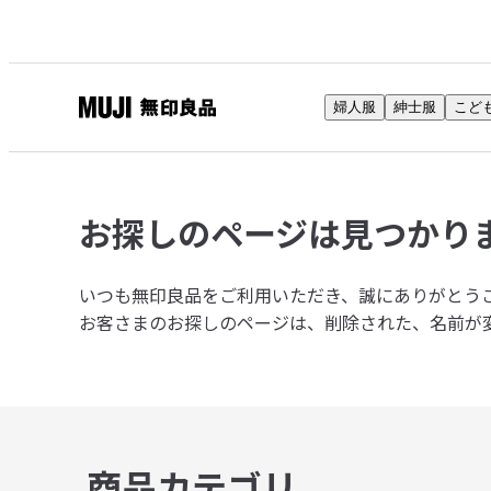
婦人服
紳士服
こど
無
印
良
品
お探しのページは
見つかり
ネ
ッ
ト
いつも無印良品をご利用いただき、誠にありがとう
ス
お客さまのお探しのページは、削除された、名前が
ト
ア
商品カテゴリ