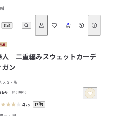
料
0
食品
ALE
婦人 二重編みスウェットカーデ
ィガン
人ＸＳ・黒
品番号
84510946
4
(
1
件)
/
5
ラー：
黒