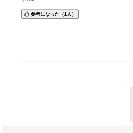
スウェット素材ですがきれいめに着られて軽くて便利！か
参考になった（1人）
んの中に入れてもかさばりません