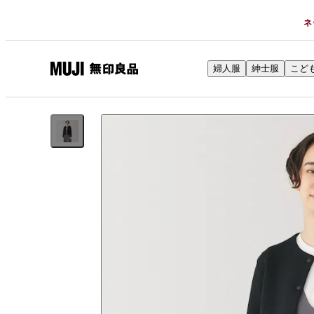
ネ
婦人服
紳士服
こど
無
印
良
品
ネ
ッ
ト
ス
ト
ア