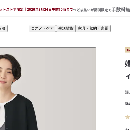
手数料無
ットストア限定｜2026年8月24日午前10時まで
つど後払いが期間限定で
も服
コスメ・ケア
生活雑貨
家具・収納・家電
S
婦
商
カ