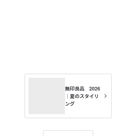
参考になった（0人）
着心地も良く、カジュアルになりすぎず着こなせていま
す。生成りの染めていない色も好きです。
すべてのレビューを見る
閉じる
無印良品 2026
｜夏のスタイリ
ング