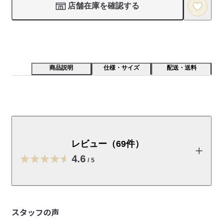
店舗在庫を確認する
商品説明
仕様・サイズ
配送・送料
厚手で丈夫な生地にするために、太い綿糸で編み立てま
した。綿はオーガニックコットンです。
レビュー（69件）
【素材】

ハリとコシがある生地で、着用や洗濯を繰り返してもヨレにく
4.6
/
5
く、永く着用いただけます。身体の線を拾いにくいのも特長で
す。

レビューを投稿する
【デザイン】

さまざまなコーディネートに合わせやすい、ベーシックなクル
スタッフの声
ーネックの半袖Tシャツです。夏は一枚着として、春や秋にはイ