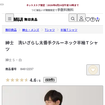
ネットストア限定｜2026年8月24日午前10時まで
手数料無料
つど後払いが期間限定で
0
無
無印良品
印
紳士・メンズ
Tシャツ
半袖Ｔシャツ
良
品
紳士 洗いざらし太番手クルーネック半袖Ｔシャ
ネ
ツ
ッ
ト
紳士Ｓ・白
ス
商品番号
84612237
ト
ア
4.6
(
69
件)
/
5