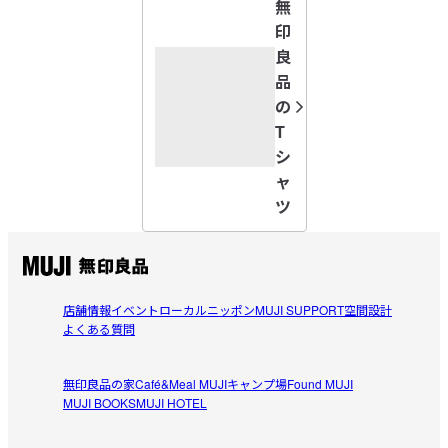
無
印
良
品
の
T
シ
ャ
ツ
店舗情報
イベント
ローカルニッポン
MUJI SUPPORT
空間設計
よくある質問
無印良品の家
Café&Meal MUJI
キャンプ場
Found MUJI
MUJI BOOKS
MUJI HOTEL