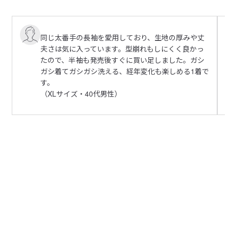
はち
ンナーとして長いシーズン活躍します。

2026/08/06
【仕様】

同じ太番手の長袖を愛用しており、生地の厚みや丈
伸縮性：なし

定番として長く着れます
夫さは気に入っています。型崩れもしにくく良かっ
透け感：なし

生地も丁度良い厚みで型崩れしなそうです。

たので、半袖も発売後すぐに買い足しました。ガシ
フィット感：普通

参考になった（0人）
ガシ着てガシガシ洗える、経年変化も楽しめる1着で
サイズバランスも良い
す。
【こちらもおすすめ】

モモンガ
（XLサイズ・40代男性）
同素材の「
洗いざらし太番手ボートネック五分袖Ｔシャツ
」・
2026/08/05
「
洗いざらし太番手フットボール五分袖Ｔシャツ
」もおすすめ
サラッとした着心地で真夏でも快適
生成り色が欲しかったのですが、欠品していたので、白を
受取手段
店舗受け取り可・コンビニ受け取り可
参考になった（0人）
購入。生地の性質によるのか、真っ白ということでもなく
落ち着いた白で、こちらでもよかったです。肌触りも良く
るあか
厚さの割にサラッとした着心地で真夏でも快適で、透けに
2026/08/04
くいので良いです。
生地が良い
しっかりと厚みのある生地ですが、サラッとしているので