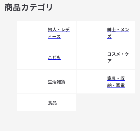
商品カテゴリ
婦人・レデ
紳士・メン
ィース
ズ
コスメ・ケ
こども
ア
家具・収
生活雑貨
納・家電
食品