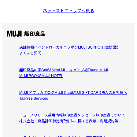
ネットストアトップへ戻る
店舗情報
イベント
ローカルニッポン
MUJI SUPPORT
空間設計
よくある質問
無印良品の家
Café&Meal MUJI
キャンプ場
Found MUJI
MUJI BOOKS
MUJI HOTEL
MUJI アプリ
カタログ
MUJI Card
MUJI GIFT CARD
法人のお客様へ
Tax-free Services
ニュースリリース
採用情報
無印良品メッセージ
無印良品について
株式会社 良品計画
特定商取引法に関する表示・利用規約等