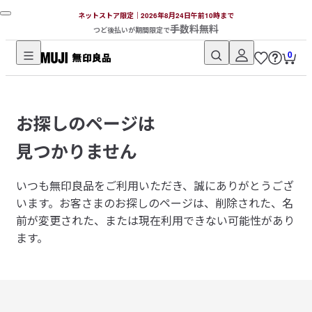
ネットストア限定｜2026年8月24日午前10時まで
手数料無料
つど後払いが期間限定で
0
無
印
良
お探しのページは
品
ネ
見つかりません
ッ
ト
いつも無印良品をご利用いただき、誠にありがとうござ
ス
います。
お客さまのお探しのページは、削除された、名
ト
前が変更された、または現在利用できない可能性があり
ア
ます。