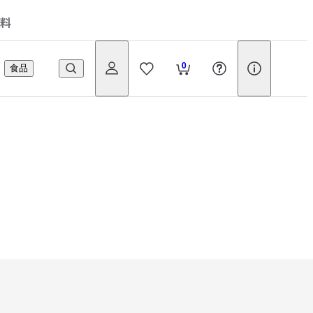
料
0
食品