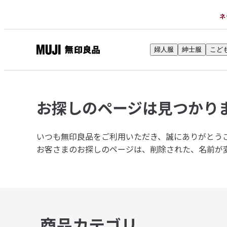
ネ
婦人服
紳士服
こど
無
印
良
品
お探しのページは
見つかり
ネ
ッ
ト
いつも無印良品をご利用いただき、誠にありがとう
ス
お客さまのお探しのページは、削除された、名前が
ト
ア
商品カテゴリ