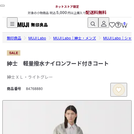
ネットストア限定
5,000
配送料無料
対象の小物商品 税込
円以上購入で
0
無
無印良品
印
MUJI Labo
MUJI Labo｜紳士・メンズ
MUJI Labo
良
品
SALE
ネ
紳士 軽量撥水ナイロンフード付きコート
ッ
ト
紳士ＸＬ・ライトグレー
ス
商品番号
84768880
ト
ア