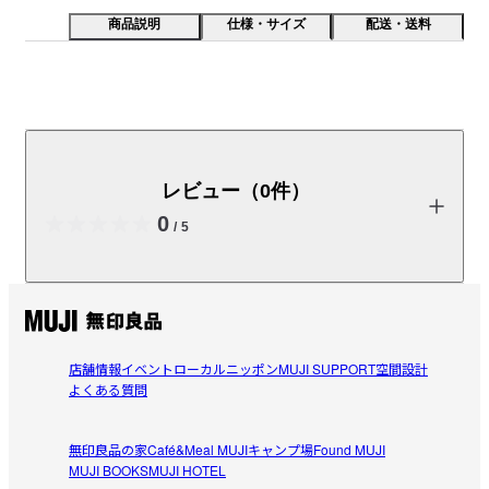
商品説明
仕様・サイズ
配送・送料
薄くて軽いので持ち運びにも便利なコートです。撥水加
工を施しました。
レビュー（0件）
【素材】

20デニールの再生ナイロン糸を、生地に破れにくい構造を作
0
/
5
る、マイクロリップストップ組織で織っています。特殊な加工
でシワ感とやわらかな風合いを加え、軽やかな質感と透け感が
特長です。薄くて軽く、持ち運びに便利なコートです。

商品の使い方やレビューの投稿をお待ちしております。
【デザイン】

レビューを投稿する
ヴィンテージのフードコートのシルエットとディテールをベー
店舗情報
イベント
ローカルニッポン
MUJI SUPPORT
空間設計
スにした、ゆったりとしたシルエットです。フードとウエスト
よくある質問
にはストレッチゴムを入れ、体や顔周りにフィットするよう工
夫しました。軽やかな着心地が特長です。

無印良品の家
Café&Meal MUJI
キャンプ場
Found MUJI
MUJI BOOKS
MUJI HOTEL
閉じる
【仕様】
