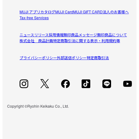
生地の厚さ：薄め

フィット感：ゆったりめ 

MUJI アプリ
カタログ
MUJI Card
MUJI GIFT CARD
法人のお客様へ
Tax-free Services
裏地：なし

【サイズ表について】

ニュースリリース
採用情報
無印良品メッセージ
無印良品について
・商品サイズ（仕上がり寸法）は「仕様・サイズ」欄よりご確
株式会社 良品計画
特定商取引法に関する表示・利用規約等
認いただけます。

・対応サイズ（ヌード寸法）は
こちら
をご覧ください。
プライバシーポリシー
外部送信ポリシー
特定商取引法
受取手段
店舗受け取り可・コンビニ受け取り不可
Copyright ©Ryohin Keikaku Co., Ltd.