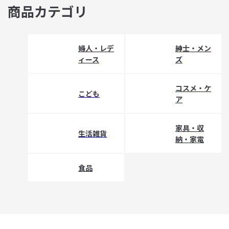
商品カテゴリ
婦人・レデ
紳士・メン
ィース
ズ
コスメ・ケ
こども
ア
家具・収
生活雑貨
納・家電
食品