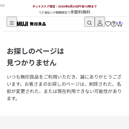
ネットストア限定｜2026年8月24日午前10時まで
手数料無料
つど後払いが期間限定で
0
無
印
良
お探しのページは
品
ネ
見つかりません
ッ
ト
いつも無印良品をご利用いただき、誠にありがとうござ
ス
います。
お客さまのお探しのページは、削除された、名
ト
前が変更された、または現在利用できない可能性があり
ア
ます。