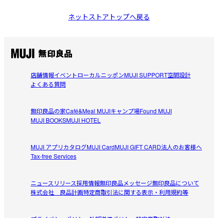
ネットストアトップへ戻る
店舗情報
イベント
ローカルニッポン
MUJI SUPPORT
空間設計
よくある質問
無印良品の家
Café&Meal MUJI
キャンプ場
Found MUJI
MUJI BOOKS
MUJI HOTEL
MUJI アプリ
カタログ
MUJI Card
MUJI GIFT CARD
法人のお客様へ
Tax-free Services
ニュースリリース
採用情報
無印良品メッセージ
無印良品について
株式会社 良品計画
特定商取引法に関する表示・利用規約等