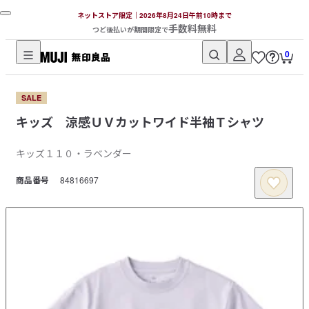
ネットストア限定｜2026年8月24日午前10時まで
手数料無料
つど後払いが期間限定で
0
無
印
SALE
良
キッズ 涼感ＵＶカットワイド半袖Ｔシャツ
品
ネ
キッズ１１０・ラベンダー
ッ
ト
商品番号
84816697
ス
ト
ア