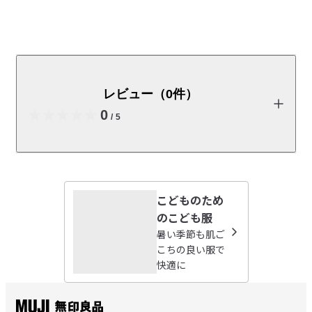
着た時にひんやりと感じる涼感素材を使いました。綿は
アフリカの自然が育てました。
レビュー（0件）
受取手段
店舗受け取り可・コンビニ受け取り可
0
/
5
商品の使い方やレビューの投稿をお待ちしております。
こどものため
レビューを投稿する
のこども服
暑い季節も肌ご
こちの良い服で
快適に
閉じる