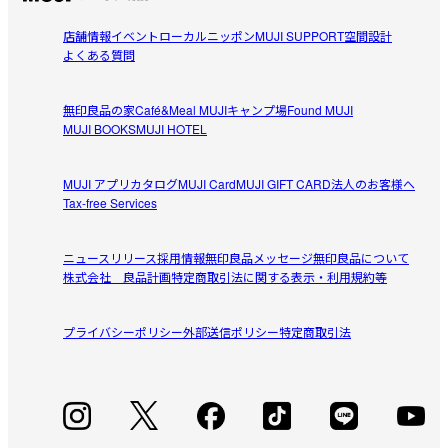
店舗情報
イベント
ローカルニッポン
MUJI SUPPORT
空間設計
よくある質問
無印良品の家
Café&Meal MUJI
キャンプ場
Found MUJI
MUJI BOOKS
MUJI HOTEL
MUJI アプリ
カタログ
MUJI Card
MUJI GIFT CARD
法人のお客様へ
Tax-free Services
ニュースリリース
採用情報
無印良品メッセージ
無印良品について
株式会社 良品計画
特定商取引法に関する表示・利用規約等
プライバシーポリシー
外部送信ポリシー
特定商取引法