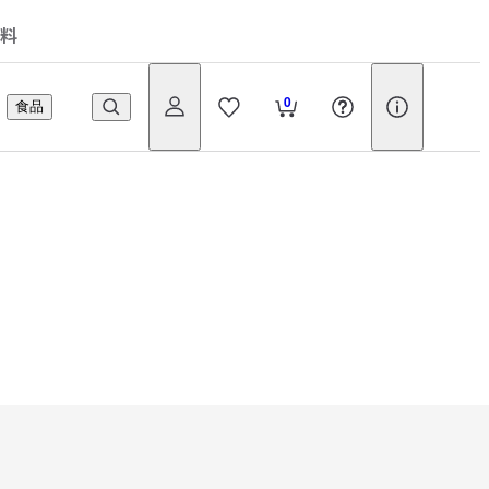
料
0
食品