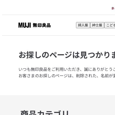
ネ
婦人服
紳士服
こど
無
印
良
品
お探しのページは
見つかり
ネ
ッ
ト
いつも無印良品をご利用いただき、誠にありがとう
ス
お客さまのお探しのページは、削除された、名前が
ト
ア
商品カテゴリ