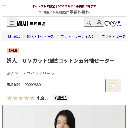
ネットストア限定｜2026年8月24日午前10時まで
手数料無料
つど後払いが期間限定で
0
無
無印良品
印
婦人・レディース
ニット・カーディガン
ニット・セータ
良
品
SALE
ネ
婦人 ＵＶカット強撚コットン五分袖セーター
ッ
ト
婦人ＸＬ・ライトグリーン
ス
商品番号
23002660
ト
ア
4.8
(
48
件)
/
5