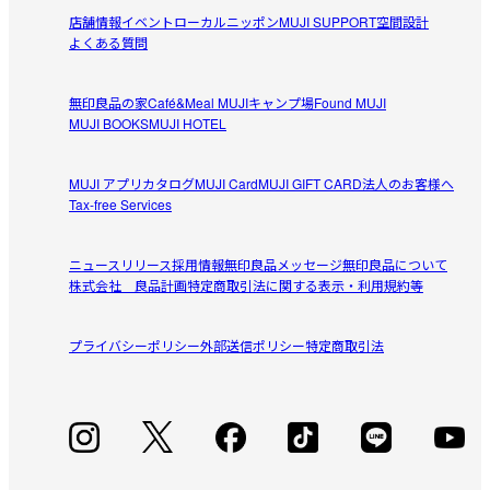
特長です。カジュアルからきれいめまで幅広いコーディネート
店舗情報
イベント
ローカルニッポン
MUJI SUPPORT
空間設計
さと〜
になじみます。

よくある質問
2026/07/29
【仕様】

無印良品の家
Café&Meal MUJI
キャンプ場
Found MUJI
透け感：ややあり

洗ったらヨレヨレに。
MUJI BOOKS
MUJI HOTEL
生地の厚さ：薄め

ダーググレーを購入しました。

フィット感：普通
参考になった（1人）
黒が色あせたみたいな色で、綿なので洗ったらそでぐちが
MUJI アプリ
カタログ
MUJI Card
MUJI GIFT CARD
法人のお客様へ
丸まってしまい、一瞬で何年も着倒したした服になってし
Tax-free Services
受取手段
店舗受け取り可・コンビニ受け取り可
匿名希望
まいました。

2026/07/19
半袖のサマーニットは重宝するのですが、綿100%にこだわ
ニュースリリース
採用情報
無印良品メッセージ
無印良品について
りすぎでは。次シーズンも着られる服を作ってほしいで
株式会社 良品計画
特定商取引法に関する表示・利用規約等
きちんとして見えます
す。
きちんとして見え、職場に着ていっても違和感がありませ
プライバシーポリシー
参考になった（0人）
外部送信ポリシー
特定商取引法
ん。綿100％なので、洗った後はアイロンがけが必要です
が、着ていて涼しいほうがいいので、頑張ってアイロンが
あや
けして着ています。
2026/07/12
とても着心地が良い！