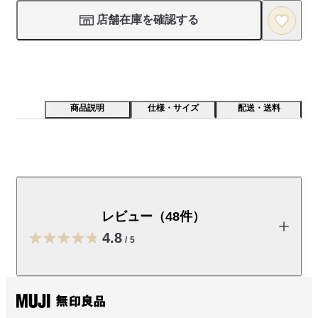
店舗在庫を確認する
商品説明
仕様・サイズ
配送・送料
糸に強く撚りをかけさらりとしたやわらかい肌触りが特
長です。綿はオーガニックコットンです。
レビュー（48件）
【素材】

綿100％の糸に強く撚りをかけることで、さらりとしたドライタ
4.8
/
5
ッチ感とやわらかい肌触りを実現しています。UVカット機能も
備えており、春から夏のシーズンに快適に着用いただけます。

レビューを投稿する
【デザイン】

袖口と裾はリブ仕立てで、ほどよくゆとりのあるシルエットが