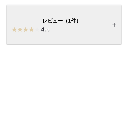
キャスター付きで移動が便利な物干しラックです。使用
しない時はコンパクトに畳んで収納できます。
レビュー（1件）
本製品は組み立て式です。組み立て方は、
取扱説明書・商品ペ
ージ内の動画
を参考にしてください。

4
/
5
【特長】

・上部のバーが伸縮するので、ワンピースなどの丈の長い衣類
レビューを投稿する
も干せます

・取り付け位置が変えられるタオルハンガー付き、バスタオル
が5枚干せます

おぐり
・キャスター付きで室内を移動しやすく、ロック機能で固定で
2026/07/23
きます

・コンパクトに折りたたんで、洗濯機横などの狭いスペースにも
収納が可能です（折りたたみ時の幅14cm）

タオルかけがもう１つあったら
発売直後の購入でドキドキでしたが、概ね満足していま
・耐荷重：20kg

参考になった（9人）
す。

・製品重量：3.3kg

窓枠にはめこむ突っ張り棒形式の物干し竿からの乗換えで
す。
