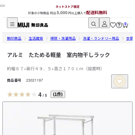
ネットストア限定
5,000
配送料無料
対象の小物商品 税込
円以上購入で
0
無
無印良品
印
生活雑貨
掃除・洗濯用品
洗濯・ランドリー用品
衣類
良
品
アルミ たためる軽量 室内物干しラック
ネ
約幅８７×奥行４９．５×高さ１７０ｃｍ（設置時）
ッ
ト
商品番号
23021197
ス
ト
4
(
1
件)
/
5
ア