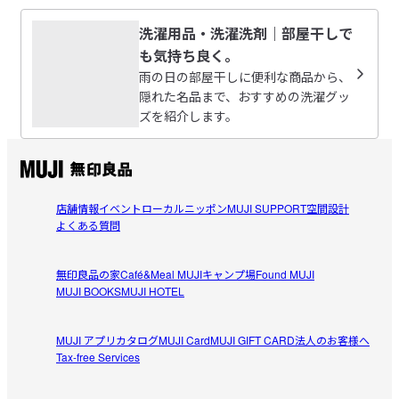
洗濯用品・洗濯洗剤｜部屋干しで
も気持ち良く。
雨の日の部屋干しに便利な商品から、
隠れた名品まで、おすすめの洗濯グッ
ズを紹介します。
店舗情報
イベント
ローカルニッポン
MUJI SUPPORT
空間設計
よくある質問
無印良品の家
Café&Meal MUJI
キャンプ場
Found MUJI
MUJI BOOKS
MUJI HOTEL
MUJI アプリ
カタログ
MUJI Card
MUJI GIFT CARD
法人のお客様へ
Tax-free Services