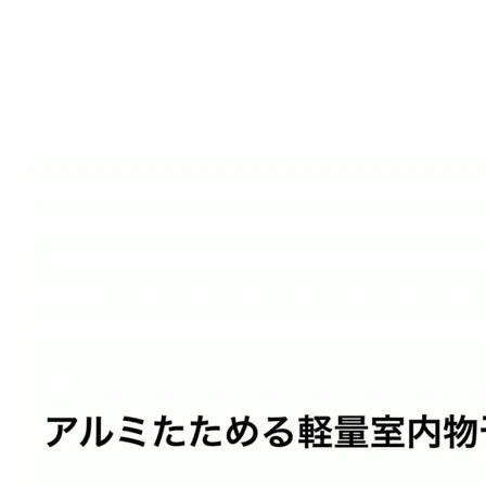
取扱説明書
（PDF：4.9MB）
すべてのレビューを見る
閉じる
年中花粉が気になるので、身の回りのものはほぼ毎日部屋
干ししています。

受取手段
店舗受け取り可・コンビニ受け取り不可
一部店舗受け取り可能
受け取り可能店舗を見る
アルミ製なので見た目はすっきりで気に入っています。

バスタオルなどの大物を最上段を広げて全体に被せたら、
早く乾いて良さそうです。

タオルかけが想像以上に使い勝手が良いので、もう１つ欲
しい。別売りしてくれたらいいのにと思います。

使用時だけ広げ、お洗濯をとり込んだ後は畳んでいるの
で、最下段の物置はあまり活用できていません。

ここをタオル掛けにして着脱式にしてくれたら、より良か
ったなと思います。