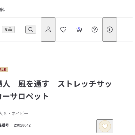
料
0
食品
ALE
婦人 風を通す ストレッチサッ
カーサロペット
人Ｓ・ネイビー
品番号
23028042