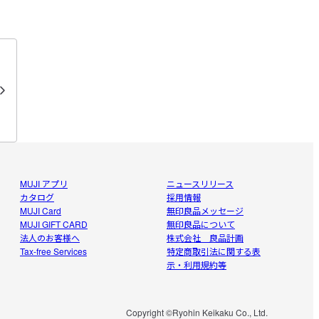
最高です。

ouTubeにて、社員さんが口コミをよく見ているとの
これは書かなければ！と思い初レビューです！
MUJI アプリ
ニュースリリース
カタログ
採用情報
MUJI Card
無印良品メッセージ
MUJI GIFT CARD
無印良品について
法人のお客様へ
株式会社 良品計画
Tax-free Services
特定商取引法に関する表
示・利用規約等
Copyright ©Ryohin Keikaku Co., Ltd.