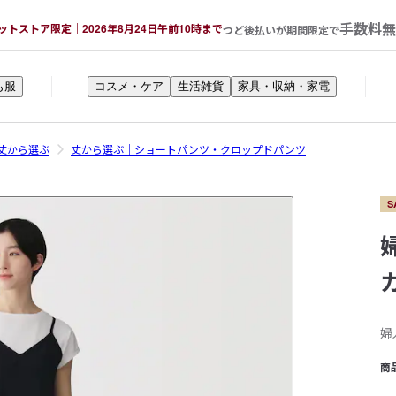
手数料無
ットストア限定｜2026年8月24日午前10時まで
つど後払いが期間限定で
も服
コスメ・ケア
生活雑貨
家具・収納・家電
丈から選ぶ
丈から選ぶ｜ショートパンツ・クロップドパンツ
S
婦
商