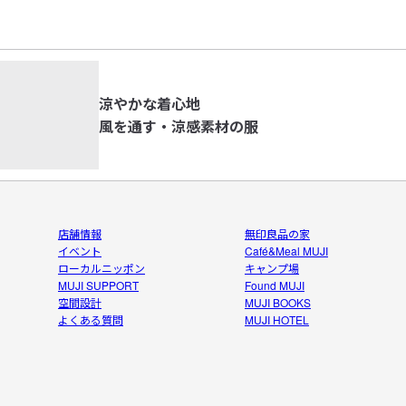
ーされて
とあるY
ことで、
涼やかな着心地
風を通す・涼感素材の服
店舗情報
無印良品の家
イベント
Café&Meal MUJI
ローカルニッポン
キャンプ場
MUJI SUPPORT
Found MUJI
空間設計
MUJI BOOKS
よくある質問
MUJI HOTEL