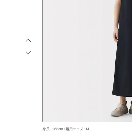
身長 : 168cm / 着用サイズ : M