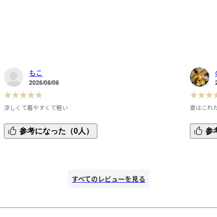
もこ
2026/08/06
涼しくて着やすくて軽い
夏はこれ
着
ダボッと着る事が多いのでLサイズを選ぶ事がほとんどです
2,3年
参考になった（0人）
参
が、身長からだと丈の心配がありМサイズを試着

すがに色
ちょっとダボりすぎな気がして試しにSサイズを試着したら
肌触りが
で
鏡で見たらいい感じ

くなって
過
お気に入りの一着です
さらに着
すべてのレビューを見る
ました。

色はやっ
妊娠中は