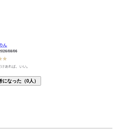
のん
2026/08/06
だけあれば、いい。
前に同じものを購入し、春夏でヘビロテしてました。さ
考になった（0人）
落ちしてきて、今年購入することに。着てみると、
良く一層軽くなっていて感動！数年でこんなにも良
いることに、驚きました。元々も良かったですが、
やすくなっていて、「さすが、無印さん！」となり
ぱり黒が使い勝手いいなぁと思います。

Lサイズ、産後はMサイズにしてお腹や太ももがカバ