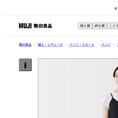
ネ
婦人服
紳士服
こど
無
印
良
無印良品
婦人・レディース
パンツ・スカート
パンツ
品
ネ
ッ
ト
ス
ト
ア