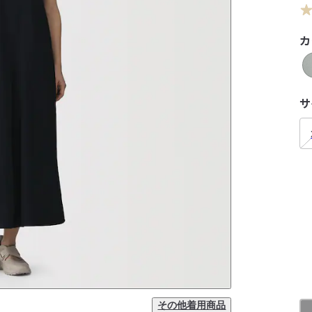
カ
サ
その他着用商品