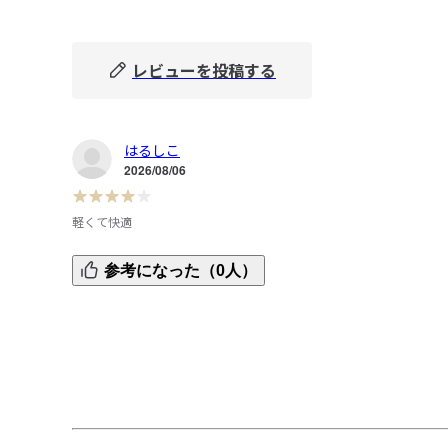
レビューを投稿する
はるしこ
2026/08/06
軽くて快適
こうゆうタイプの服は着ないけど、風を通す涼しい服なら
参考になった（0人）
てみようと思い去年？

購入したけど着る機会来ず。

そして今年、思い立って着てみたら軽くて快適。今年追加
購入しました。あとは30℃超えの暑い日にどれだけ快適に
ごせるのか期待してます。風を通すタイプの服は好きです