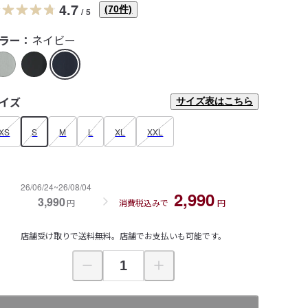
4.7
(
70
件)
/
5
ラー：
ネイビー
イズ
サイズ表はこちら
XS
S
M
L
XL
XXL
26/06/24~26/08/04
2,990
3,990
円
消費税込みで
円
店舗受け取りで送料無料。店舗でお支払いも可能です。