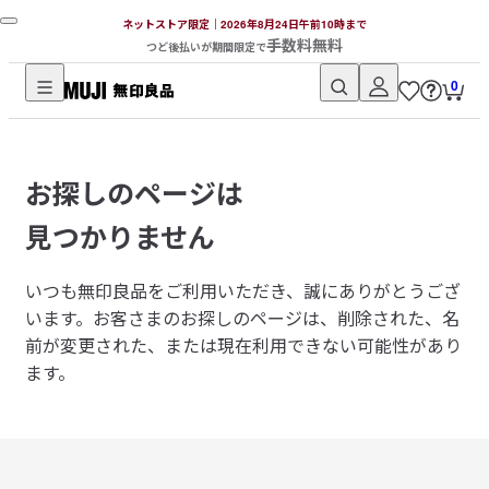
ネットストア限定｜2026年8月24日午前10時まで
手数料無料
つど後払いが期間限定で
0
無
印
良
お探しのページは
品
ネ
見つかりません
ッ
ト
いつも無印良品をご利用いただき、誠にありがとうござ
ス
います。
お客さまのお探しのページは、削除された、名
ト
前が変更された、または現在利用できない可能性があり
ア
ます。