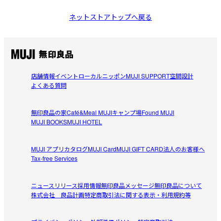
ネットストアトップへ戻る
店舗情報
イベント
ローカルニッポン
MUJI SUPPORT
空間設計
よくある質問
無印良品の家
Café&Meal MUJI
キャンプ場
Found MUJI
MUJI BOOKS
MUJI HOTEL
MUJI アプリ
カタログ
MUJI Card
MUJI GIFT CARD
法人のお客様へ
Tax-free Services
ニュースリリース
採用情報
無印良品メッセージ
無印良品について
株式会社 良品計画
特定商取引法に関する表示・利用規約等