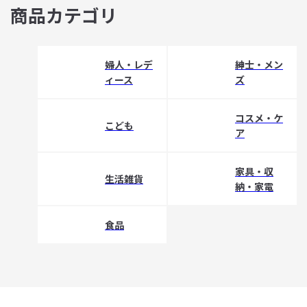
商品カテゴリ
婦人・レデ
紳士・メン
ィース
ズ
コスメ・ケ
こども
ア
家具・収
生活雑貨
納・家電
食品