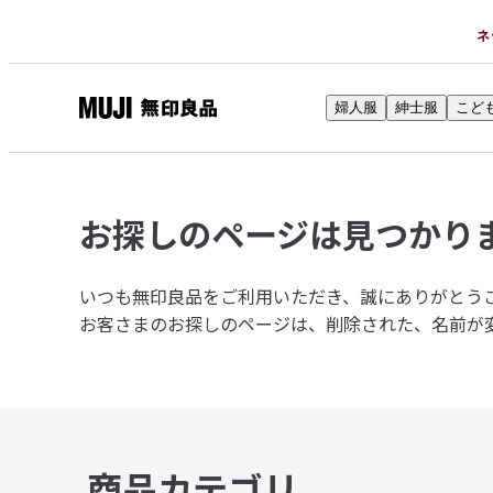
ネ
婦人服
紳士服
こど
無
印
良
品
お探しのページは
見つかり
ネ
ッ
ト
いつも無印良品をご利用いただき、誠にありがとう
ス
お客さまのお探しのページは、削除された、名前が
ト
ア
商品カテゴリ