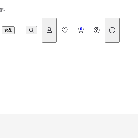
料
0
食品