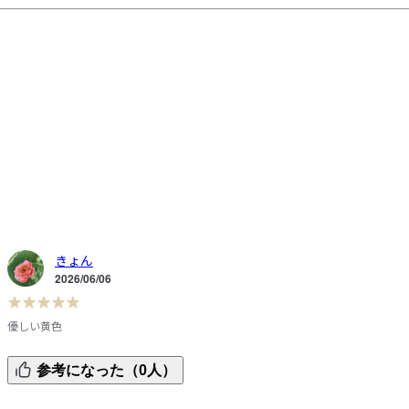
きょん
2026/06/06
優しい黄色
もうすぐ1歳になる男の子の孫に買いました。

参考になった（0人）
優しい黄色でとても可愛いですよ。
、