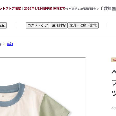
手数料無
ットストア限定｜2026年8月24日午前10時まで
つど後払いが期間限定で
も服
コスメ・ケア
生活雑貨
家具・収納・家電
㎝
半袖
S
ベ