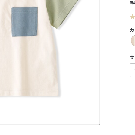
商
カ
サ