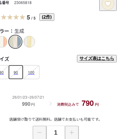
品番号
23065818
5
(
2
件)
/
5
ラー：
生成
イズ
サイズ表はこちら
80
90
100
26/01/23~26/07/21
790
990
円
消費税込みで
円
店舗受け取りで送料無料。店舗でお支払いも可能です。