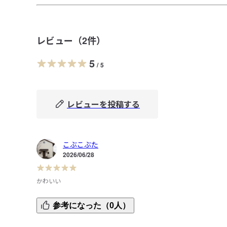
レビュー（
2
件）
5
/
5
レビューを投稿する
こぶこぶた
2026/06/28
かわいい
着やすくて、合わせやすくて可愛いです。

参考になった（0人）
兄弟でお揃いにして着せています。

ボーダーや無地以外の、すこしカラーを取り入れたい時に