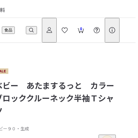
料
0
食品
ALE
ベビー あたまするっと カラー
ブロッククルーネック半袖Ｔシャ
ツ
ビー９０・生成