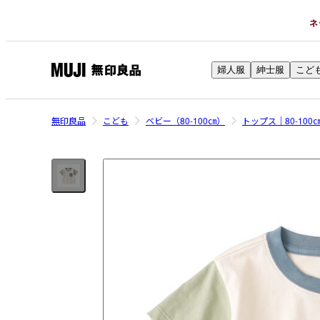
ネ
婦人服
紳士服
こど
無
印
良
無印良品
こども
ベビー（80-100㎝）
トップス｜80-100
品
ネ
ッ
ト
ス
ト
ア