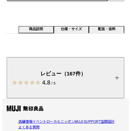
商品説明
仕様・サイズ
配送・送料
無撚糸をつかったやわらかさが特徴です。肌ざわりや乾
きやすさなど日常使いし易いよう、パイル長や撚りにに
こだわりました。綿はオーガニックコットンです。
レビュー（167件）
・対象商品 ３点購入で９９０円
4.8
/
5
※３点単位でのご購入で割引となります。

※他の割引との併用はできません。
レビューを投稿する
受取手段
店舗受け取り可・コンビニ受け取り可
店舗情報
イベント
ローカルニッポン
MUJI SUPPORT
空間設計
ごまプリン
よくある質問
2026/08/05