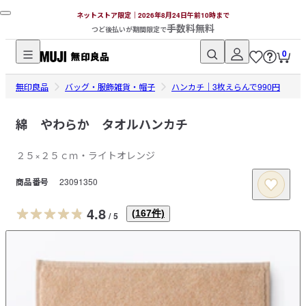
ネットストア限定｜2026年8月24日午前10時まで
手数料無料
つど後払いが期間限定で
0
無
無印良品
印
バッグ・服飾雑貨・帽子
ハンカチ｜3枚えらんで990円
良
品
綿 やわらか タオルハンカチ
ネ
２５×２５ｃｍ・ライトオレンジ
ッ
ト
商品番号
23091350
ス
ト
4.8
(
167
件)
/
5
ア