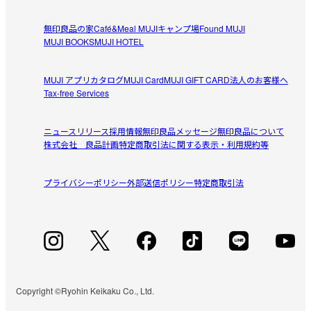
無印良品の家
Café&Meal MUJI
キャンプ場
Found MUJI
良い色
MUJI BOOKS
MUJI HOTEL
なんとも言えない絶妙な良い色でお気に入りです。柔らか
参考になった（0人）
いです。
MUJI アプリ
カタログ
MUJI Card
MUJI GIFT CARD
法人のお客様へ
Tax-free Services
ごまプリン
2026/08/05
ニュースリリース
採用情報
無印良品メッセージ
無印良品について
株式会社 良品計画
特定商取引法に関する表示・利用規約等
色のバリエーションがもう少しほしい
柔らかくて気持ち良いです。色もお気に入りですが、もう
プライバシーポリシー
参考になった（0人）
外部送信ポリシー
特定商取引法
少しレパートリーがあると嬉しいです。
ごまプリン
2026/08/05
柔らかい
柔らかくて気持ち良いです。色もお気に入りですが、もう
Copyright ©Ryohin Keikaku Co., Ltd.
参考になった（0人）
少しレパートリーがあると嬉しいです。