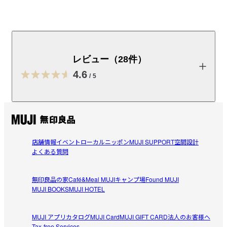
国産米を使用したひとくちサイズのせんべいです。薄焼
きに仕上げ、梅で味付けしました。
レビュー（28件）
対象商品 3点購入で350円
※他割引とは併用できません。

4.6
/
5
「3点えらんで350円｜ぽち菓子」
レビューを投稿する
※お客様のご都合による出荷後の返品・キャンセル・交換は承れ
ません。
店舗情報
イベント
ローカルニッポン
MUJI SUPPORT
空間設計
cherry
商品表示情報(原材料・アレルギー・製造所固
よくある質問
2026/08/06
有記号等)
（PDF：0MB）
無印良品の家
Café&Meal MUJI
キャンプ場
Found MUJI
梅味美味しい！
受取手段
店舗受け取り可・コンビニ受け取り可
MUJI BOOKS
MUJI HOTEL
梅味、塩加減がやや強めなのが調度よくて美味しい！

参考になった（0人）
一口サイズの薄焼きせんべいなので、食べやすいのも良い
MUJI アプリ
カタログ
MUJI Card
MUJI GIFT CARD
法人のお客様へ
です。

Tax-free Services