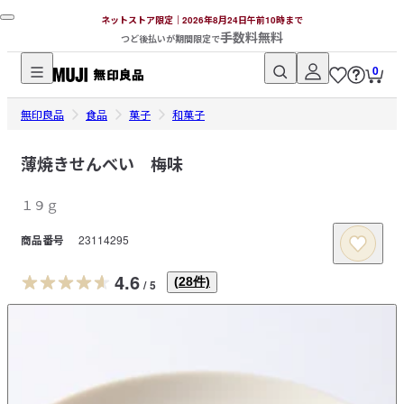
ネットストア限定｜2026年8月24日午前10時まで
手数料無料
つど後払いが期間限定で
0
無
無印良品
印
食品
菓子
和菓子
良
品
薄焼きせんべい 梅味
ネ
１９ｇ
ッ
ト
商品番号
23114295
ス
ト
4.6
(
28
件)
/
5
ア