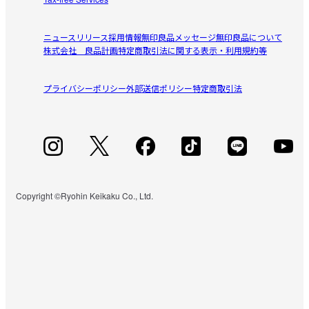
syunsora
一袋が小さいので量は期待していませんでしたが

2026/08/02
1つ1つが軽いからか、思ったよりたくさん入ってるなぁと
ニュースリリース
採用情報
無印良品メッセージ
無印良品について
嬉しくなりました。

株式会社 良品計画
特定商取引法に関する表示・利用規約等
梅味大好き!
ずっと販売してほしいです！！
軽い食感のせんべいで、梅味ちょうど良く、子ども達も1袋
プライバシーポリシー
参考になった（0人）
外部送信ポリシー
特定商取引法
ペロリです。形もちょっと小さくてかわいいし、食べやす
いです。

ariAsa
夏だけでなく、通年販売して欲しいです!
2026/08/01
オススメしやすい
サクサクで美味しくてあっという間に食べてしまう笑

Copyright ©Ryohin Keikaku Co., Ltd.
参考になった（0人）
友達にもオススメしました！(^^)
すべてのレビューを見る
閉じる