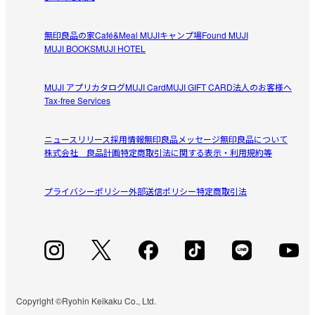
2026/08/06
【仕様】

透け感：ややあり 

無印良品の家
Café&Meal MUJI
キャンプ場
Found MUJI
伸縮性：あり 

履き心地はいい！けど
MUJI BOOKS
MUJI HOTEL
フィット感：普通 

ずっとこのショーツを愛用していて、古くなり購入。変わ
洗濯ネーム：なし（プリント） 
参考になった（0人）
らず履き心地は良い。でも、少し前のものから、細かいゴ
MUJI アプリ
カタログ
MUJI Card
MUJI GIFT CARD
法人のお客様へ
ムのようなものが縫い目あたりからたくさん出てくるよう
Tax-free Services
受取手段
店舗受け取り可・コンビニ受け取り可
ピヨ
に…。ひどい時はハサミで切って使っているけど、以前の
2026/08/03
高品質なものに戻ったらいいな〜と思う。
ニュースリリース
採用情報
無印良品メッセージ
無印良品について
株式会社 良品計画
特定商取引法に関する表示・利用規約等
ゴムのささくれ
シンプルなのでとても気に入っていますが、数回洗濯した
プライバシーポリシー
参考になった（5人）
外部送信ポリシー
特定商取引法
だけでゴム部分からぴょんぴょんゴムのささくれのような
ものがたくさん飛び出してきて、なんともみっともない状
あやお
態になります。それが改善されれば生地も気に入っている
2026/08/03
し、パーフェクトなのだけど…。
このお値段でこの付け心地！
このお値段でこのつけ心地、とってもコスパが良いです。
Copyright ©Ryohin Keikaku Co., Ltd.
参考になった（1人）
夏場は滝汗であっという間に下着が汗まみれになるので、