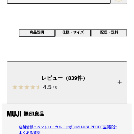
商品説明
仕様・サイズ
配送・送料
丸編みで筒状に編み立て、脇の縫い目をなくしました。
綿はオーガニックコットンです。
レビュー（839件）
【素材】

綿100%（ゴム部分を除く）で、締め付けないやさしいはき心地
4.5
/
5
です。綿はオーガニックコットンです。

【おすすめポイント】

レビューを投稿する
筒状に編立て、脇に縫い目がありません。お腹をつつむハイラ
イズデザインで、ヒップのかぶりが大きめなので、お尻をしっ
かりカバーしずり上がりにくいです。

店舗情報
イベント
ローカルニッポン
MUJI SUPPORT
空間設計
ぷよ
よくある質問