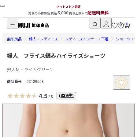
ネットストア限定
5,000
配送料無料
対象の小物商品 税込
円以上購入で
0
無
無印良品
印
婦人・レディース
レディースインナー・下着
ショーツ・
良
品
婦人 フライス編みハイライズショーツ
ネ
婦人Ｍ・ライムグリーン
ッ
ト
商品番号
23129558
ス
ト
4.5
(
839
件)
/
5
ア