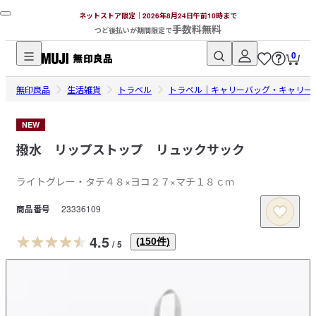
ネットストア限定｜2026年8月24日午前10時まで
手数料無料
つど後払いが期間限定で
0
無
無印良品
印
生活雑貨
トラベル
トラベル｜キャリーバッグ・キャリー
良
品
NEW
ネ
撥水 リップストップ リュックサック
ッ
ト
ライトグレー・タテ４８×ヨコ２７×マチ１８ｃｍ
ス
商品番号
23336109
ト
ア
4.5
(
150
件)
/
5