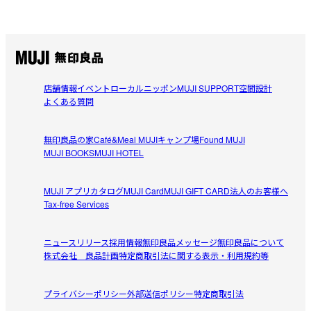
店舗情報
イベント
ローカルニッポン
MUJI SUPPORT
空間設計
よくある質問
無印良品の家
Café&Meal MUJI
キャンプ場
Found MUJI
MUJI BOOKS
MUJI HOTEL
MUJI アプリ
カタログ
MUJI Card
MUJI GIFT CARD
法人のお客様へ
Tax-free Services
ニュースリリース
採用情報
無印良品メッセージ
無印良品について
株式会社 良品計画
特定商取引法に関する表示・利用規約等
プライバシーポリシー
外部送信ポリシー
特定商取引法