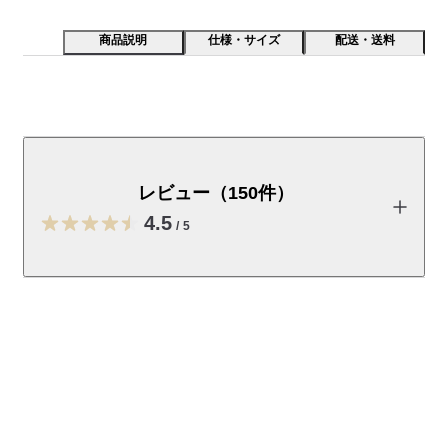
商品説明
仕様・サイズ
配送・送料
軽くて丈夫なリップストップ生地を使用したリュックサ
ックです。物の出し入れが楽なドローコード仕様です。
生地には再生素材を使用し、一部に撥水加工を施しまし
レビュー（150件）
た。
4.5
/
5
【おすすめポイント】

・レジャーシーンから日常使いまで幅広く使える、ベーシック
なデザインです

レビューを投稿する
・コンパクトに収納でき、旅行時のサブバッグとしてもおすす
めです。

・開口部はドローコード仕様で、荷物の量に合わせて調整でき
かかかーちゃん
ます。

2026/08/08
その他の撥水リップストップシリーズは
こちら
からご覧いただ
セットで欲しかったので
けます。