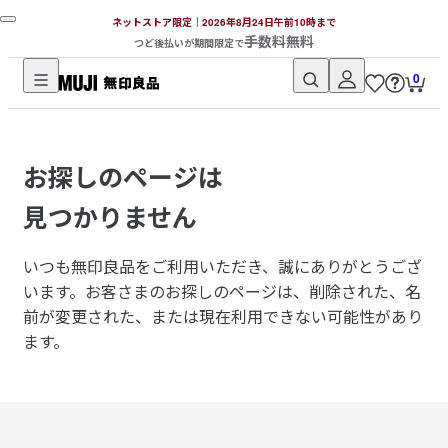
ネットストア限定｜2026年8月24日午前10時まで
手数料無料
つど後払いが期間限定で
0
無
印
良
お探しのページは
品
ネ
見つかりません
ッ
ト
いつも無印良品をご利用いただき、誠にありがとうござ
ス
います。
お客さまのお探しのページは、削除された、名
ト
前が変更された、または現在利用できない可能性があり
ア
ます。