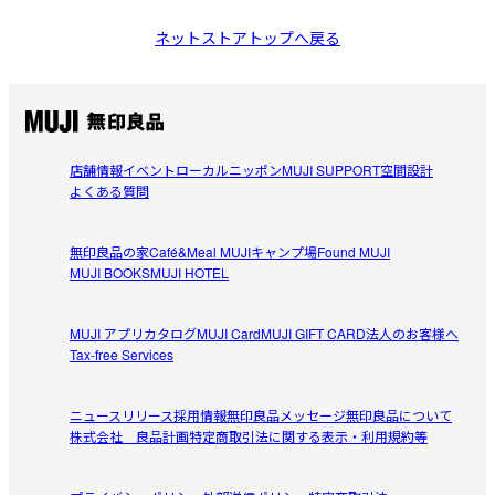
ネットストアトップへ戻る
店舗情報
イベント
ローカルニッポン
MUJI SUPPORT
空間設計
よくある質問
無印良品の家
Café&Meal MUJI
キャンプ場
Found MUJI
MUJI BOOKS
MUJI HOTEL
MUJI アプリ
カタログ
MUJI Card
MUJI GIFT CARD
法人のお客様へ
Tax-free Services
ニュースリリース
採用情報
無印良品メッセージ
無印良品について
株式会社 良品計画
特定商取引法に関する表示・利用規約等