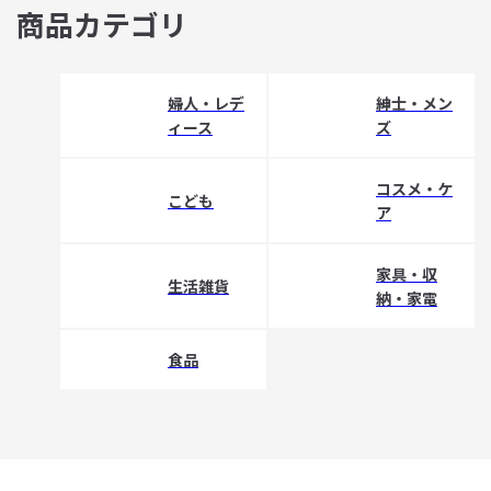
商品カテゴリ
婦人・レデ
紳士・メン
ィース
ズ
コスメ・ケ
こども
ア
家具・収
生活雑貨
納・家電
食品