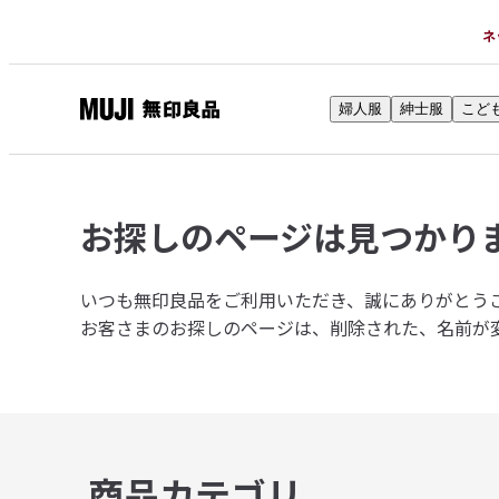
ネ
婦人服
紳士服
こど
無
印
良
品
お探しのページは
見つかり
ネ
ッ
ト
いつも無印良品をご利用いただき、誠にありがとう
ス
お客さまのお探しのページは、削除された、名前が
ト
ア
商品カテゴリ