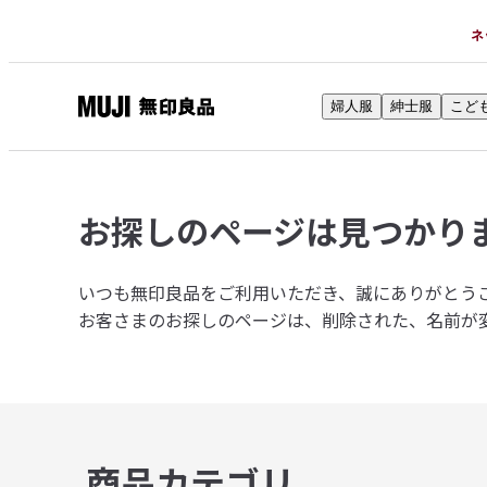
ネ
婦人服
紳士服
こど
無
印
良
品
お探しのページは
見つかり
ネ
ッ
ト
いつも無印良品をご利用いただき、誠にありがとう
ス
お客さまのお探しのページは、削除された、名前が
ト
ア
商品カテゴリ