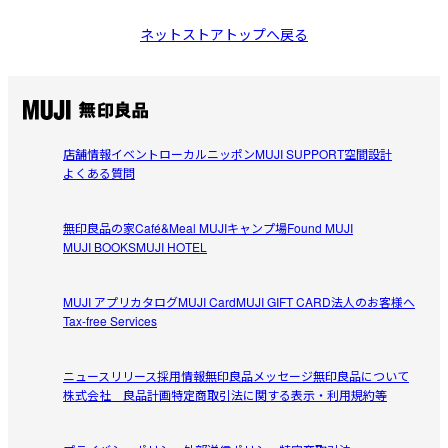
ネットストアトップへ戻る
店舗情報
イベント
ローカルニッポン
MUJI SUPPORT
空間設計
よくある質問
無印良品の家
Café&Meal MUJI
キャンプ場
Found MUJI
MUJI BOOKS
MUJI HOTEL
MUJI アプリ
カタログ
MUJI Card
MUJI GIFT CARD
法人のお客様へ
Tax-free Services
ニュースリリース
採用情報
無印良品メッセージ
無印良品について
株式会社 良品計画
特定商取引法に関する表示・利用規約等