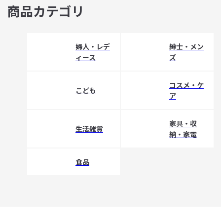
商品カテゴリ
婦人・レデ
紳士・メン
ィース
ズ
コスメ・ケ
こども
ア
家具・収
生活雑貨
納・家電
食品