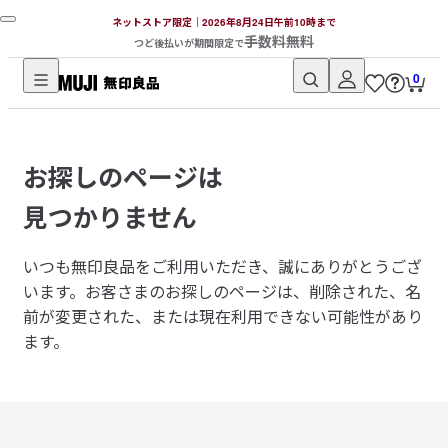
ネットストア限定｜2026年8月24日午前10時まで
手数料無料
つど後払いが期間限定で
0
無
印
良
お探しのページは
品
ネ
見つかりません
ッ
ト
いつも無印良品をご利用いただき、誠にありがとうござ
ス
います。
お客さまのお探しのページは、削除された、名
ト
前が変更された、または現在利用できない可能性があり
ア
ます。