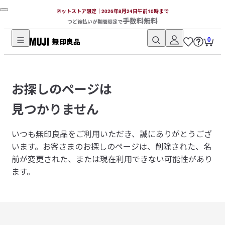
ネットストア限定｜2026年8月24日午前10時まで
手数料無料
つど後払いが期間限定で
0
無
印
良
お探しのページは
品
ネ
見つかりません
ッ
ト
いつも無印良品をご利用いただき、誠にありがとうござ
ス
います。
お客さまのお探しのページは、削除された、名
ト
前が変更された、または現在利用できない可能性があり
ア
ます。