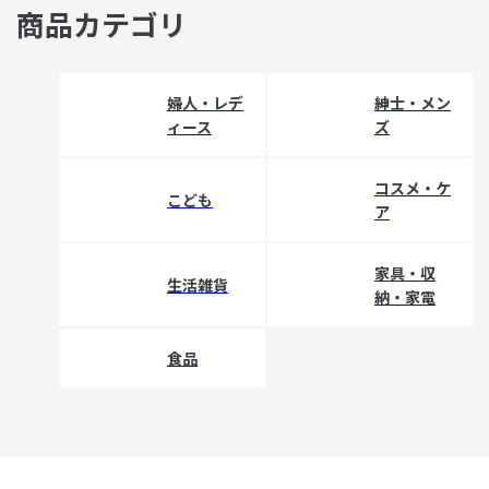
商品カテゴリ
婦人・レデ
紳士・メン
ィース
ズ
コスメ・ケ
こども
ア
家具・収
生活雑貨
納・家電
食品