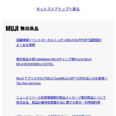
ネットストアトップへ戻る
店舗情報
イベント
ローカルニッポン
MUJI SUPPORT
空間設計
よくある質問
無印良品の家
Café&Meal MUJI
キャンプ場
Found MUJI
MUJI BOOKS
MUJI HOTEL
MUJI アプリ
カタログ
MUJI Card
MUJI GIFT CARD
法人のお客様へ
Tax-free Services
ニュースリリース
採用情報
無印良品メッセージ
無印良品について
株式会社 良品計画
特定商取引法に関する表示・利用規約等