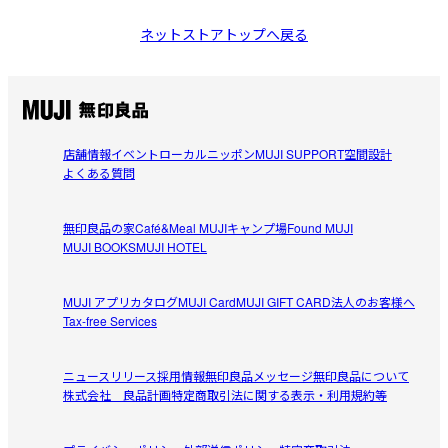
ネットストアトップへ戻る
店舗情報
イベント
ローカルニッポン
MUJI SUPPORT
空間設計
よくある質問
無印良品の家
Café&Meal MUJI
キャンプ場
Found MUJI
MUJI BOOKS
MUJI HOTEL
MUJI アプリ
カタログ
MUJI Card
MUJI GIFT CARD
法人のお客様へ
Tax-free Services
ニュースリリース
採用情報
無印良品メッセージ
無印良品について
株式会社 良品計画
特定商取引法に関する表示・利用規約等