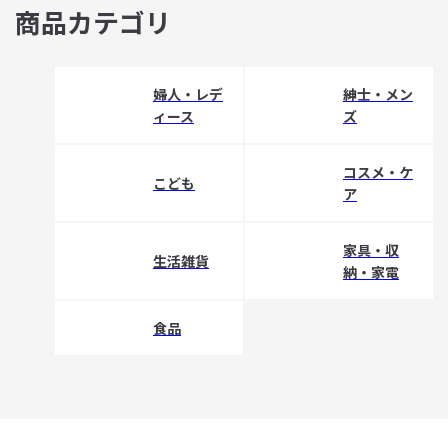
商品カテゴリ
婦人・レデ
紳士・メン
ィース
ズ
コスメ・ケ
こども
ア
家具・収
生活雑貨
納・家電
食品