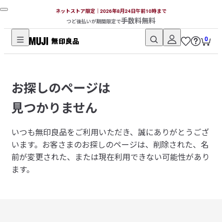
ネットストア限定｜2026年8月24日午前10時まで
手数料無料
つど後払いが期間限定で
0
無
印
良
お探しのページは
品
ネ
見つかりません
ッ
ト
いつも無印良品をご利用いただき、誠にありがとうござ
ス
います。
お客さまのお探しのページは、削除された、名
ト
前が変更された、または現在利用できない可能性があり
ア
ます。