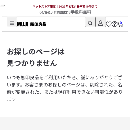
ネットストア限定｜2026年8月24日午前10時まで
手数料無料
つど後払いが期間限定で
0
無
印
良
お探しのページは
品
ネ
見つかりません
ッ
ト
いつも無印良品をご利用いただき、誠にありがとうござ
ス
います。
お客さまのお探しのページは、削除された、名
ト
前が変更された、または現在利用できない可能性があり
ア
ます。