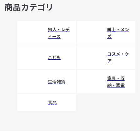
商品カテゴリ
婦人・レデ
紳士・メン
ィース
ズ
コスメ・ケ
こども
ア
家具・収
生活雑貨
納・家電
食品