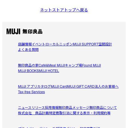
ネットストアトップへ戻る
店舗情報
イベント
ローカルニッポン
MUJI SUPPORT
空間設計
よくある質問
無印良品の家
Café&Meal MUJI
キャンプ場
Found MUJI
MUJI BOOKS
MUJI HOTEL
MUJI アプリ
カタログ
MUJI Card
MUJI GIFT CARD
法人のお客様へ
Tax-free Services
ニュースリリース
採用情報
無印良品メッセージ
無印良品について
株式会社 良品計画
特定商取引法に関する表示・利用規約等