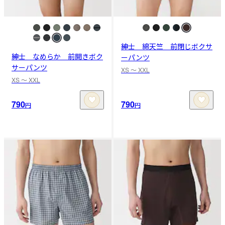
紳士 綿天竺 前閉じボクサ
紳士 なめらか 前開きボク
ーパンツ
サーパンツ
XS 〜 XXL
XS 〜 XXL
790
790
円
円