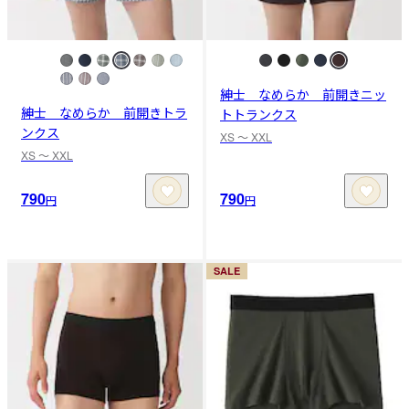
紳士 なめらか 前開きニッ
紳士 なめらか 前開きトラ
トトランクス
ンクス
XS 〜 XXL
XS 〜 XXL
790
790
円
円
SALE