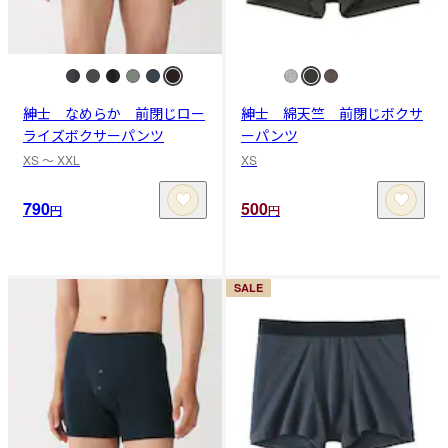
紳士 なめらか 前閉じロー
紳士 綿天竺 前閉じボクサ
ライズボクサーパンツ
ーパンツ
XS 〜 XXL
XS
790
500
円
円
SALE