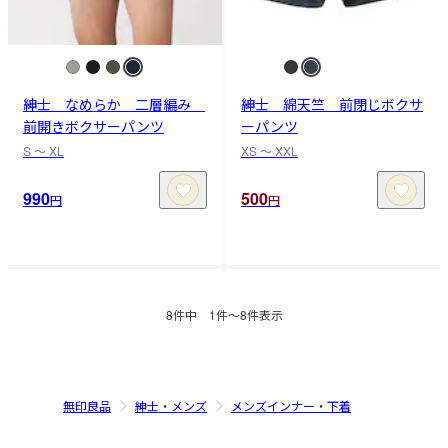
紳士 なめらか 二層編み
紳士 綿天竺 前閉じボクサ
前開きボクサーパンツ
ーパンツ
S 〜 XL
XS 〜 XXL
990
500
円
円
8
件中
1
件〜
8
件表示
無印良品
紳士・メンズ
メンズインナー・下着