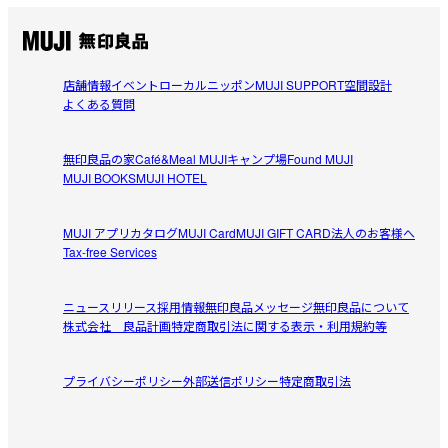
店舗情報
イベント
ローカルニッポン
MUJI SUPPORT
空間設計
よくある質問
無印良品の家
Café&Meal MUJI
キャンプ場
Found MUJI
MUJI BOOKS
MUJI HOTEL
MUJI アプリ
カタログ
MUJI Card
MUJI GIFT CARD
法人のお客様へ
Tax-free Services
ニュースリリース
採用情報
無印良品メッセージ
無印良品について
株式会社 良品計画
特定商取引法に関する表示・利用規約等
プライバシーポリシー
外部送信ポリシー
特定商取引法