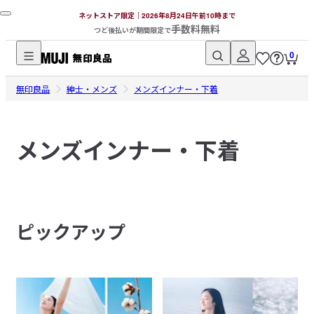
ネットストア限定｜2026年8月24日午前10時まで
手数料無料
つど後払いが期間限定で
0
無
無印良品
印
紳士・メンズ
メンズインナー・下着
良
品
メンズインナー・下着
ネ
ッ
ト
ス
ト
ピックアップ
ア