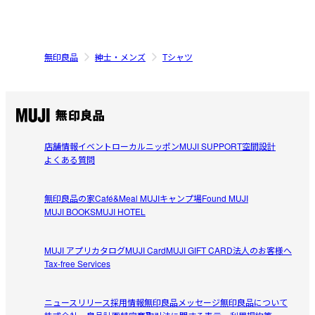
無印良品
紳士・メンズ
Tシャツ
店舗情報
イベント
ローカルニッポン
MUJI SUPPORT
空間設計
よくある質問
無印良品の家
Café&Meal MUJI
キャンプ場
Found MUJI
MUJI BOOKS
MUJI HOTEL
MUJI アプリ
カタログ
MUJI Card
MUJI GIFT CARD
法人のお客様へ
Tax-free Services
ニュースリリース
採用情報
無印良品メッセージ
無印良品について