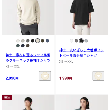
紳士 洗いざらし太番手フッ
紳士 素材に還るワッフル編
トボール五分袖Ｔシャツ
みクルーネック長袖Ｔシャツ
XS 〜 XXL
XS 〜 XXL
2,990
1,990
円
円
NEW