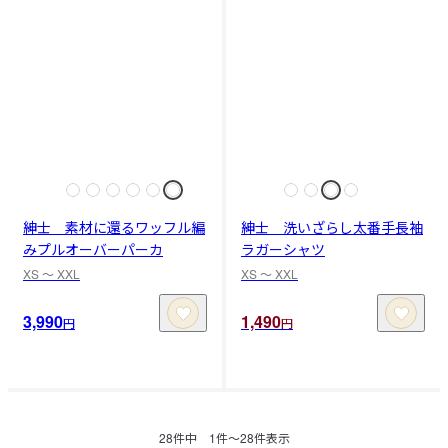
紳士 素材に還るワッフル編
紳士 洗いざらし太番手長袖
みプルオーバーパーカ
ラガーシャツ
XS 〜 XXL
XS 〜 XXL
3,990
1,490
円
円
28
件中
1
件〜
28
件表示