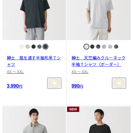
紳士 風を通す半袖布帛Ｔシ
紳士 天竺編みクルーネック
ャツ
半袖Ｔシャツ（ボーダー）
XS 〜 XXL
XS 〜 XXL
3,990
990
円
円
NEW