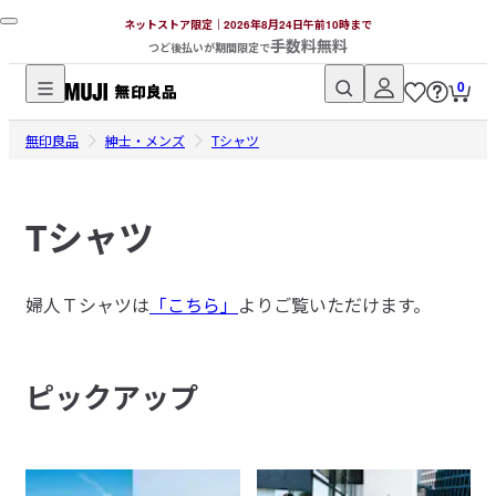
ネットストア限定｜2026年8月24日午前10時まで
手数料無料
つど後払いが期間限定で
0
無
無印良品
印
紳士・メンズ
Tシャツ
良
品
Tシャツ
ネ
ッ
ト
婦人Ｔシャツは
「こちら」
よりご覧いただけます。
ス
ト
ア
ピックアップ