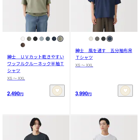
紳士 風を通す 五分袖布帛
紳士 ＵＶカット乾きやすい
Ｔシャツ
ワッフルクルーネック半袖Ｔ
XS 〜 XXL
シャツ
XS 〜 XXL
2,490
3,990
円
円