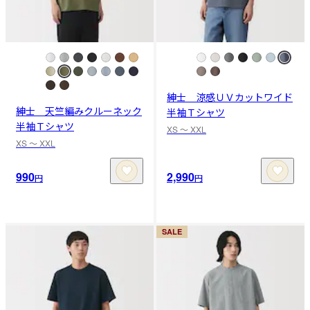
紳士 涼感ＵＶカットワイド
紳士 天竺編みクルーネック
半袖Ｔシャツ
半袖Ｔシャツ
XS 〜 XXL
XS 〜 XXL
990
2,990
円
円
SALE