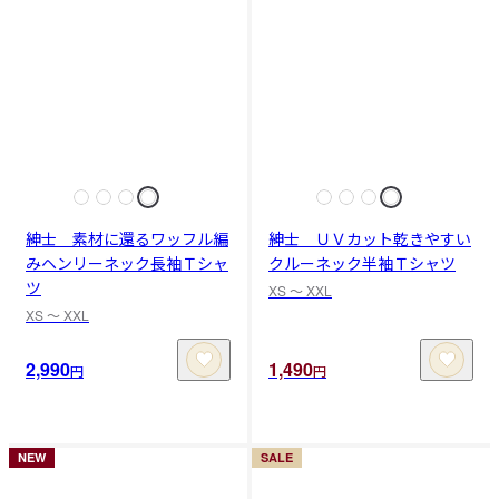
紳士 素材に還るワッフル編
紳士 ＵＶカット乾きやすい
みヘンリーネック長袖Ｔシャ
クルーネック半袖Ｔシャツ
ツ
XS 〜 XXL
XS 〜 XXL
2,990
1,490
円
円
NEW
SALE