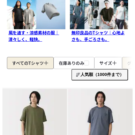
風を通す・涼感素材の服｜
無印良品のTシャツ｜心地よ
清々しく、軽快。
さも、手ごろさも。
すべてのTシャツ
在庫ありのみ
サイズ
グ
人気順（1000件まで）