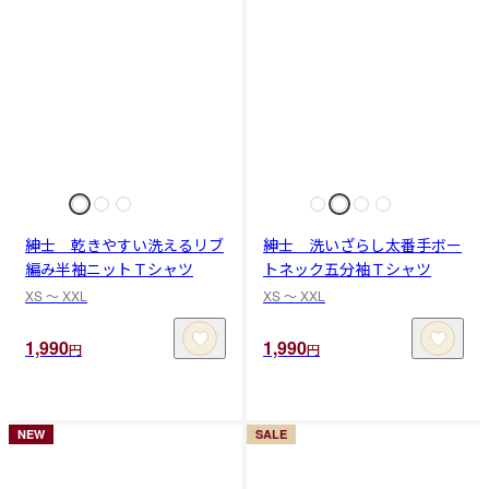
紳士 乾きやすい洗えるリブ
紳士 洗いざらし太番手ボー
編み半袖ニットＴシャツ
トネック五分袖Ｔシャツ
XS 〜 XXL
XS 〜 XXL
1,990
1,990
円
円
NEW
SALE