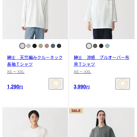
紳士 天竺編みクルーネック
紳士 涼感 プルオーバー布
長袖Ｔシャツ
帛Ｔシャツ
XS 〜 XXL
XS 〜 XXL
1,290
3,990
円
円
SALE