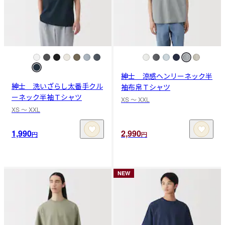
紳士 涼感ヘンリーネック半
紳士 洗いざらし太番手クル
袖布帛Ｔシャツ
ーネック半袖Ｔシャツ
XS 〜 XXL
XS 〜 XXL
1,990
2,990
円
円
NEW