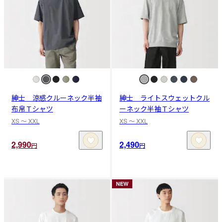
紳士 涼感クルーネック半袖
紳士 ライトスウェットクル
布帛Ｔシャツ
ーネック半袖Ｔシャツ
XS 〜 XXL
XS 〜 XXL
2,990
2,490
円
円
NEW