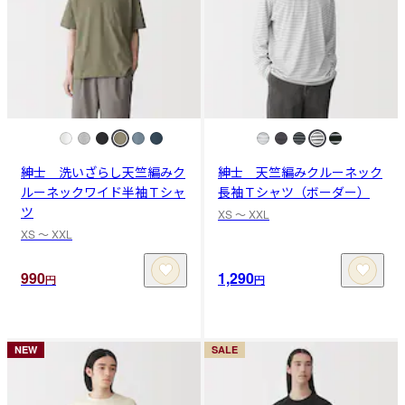
紳士 洗いざらし天竺編みク
紳士 天竺編みクルーネック
ルーネックワイド半袖Ｔシャ
長袖Ｔシャツ（ボーダー）
ツ
XS 〜 XXL
XS 〜 XXL
990
1,290
円
円
NEW
SALE