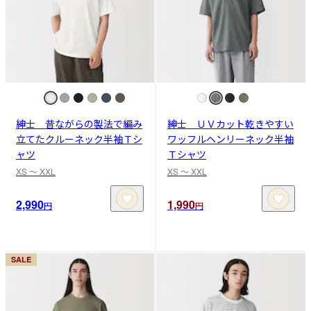
紳士 昔ながらの製法で編み
紳士 ＵＶカット乾きやすい
立てたクルーネック半袖Ｔシ
ワッフルヘンリーネック半袖
ャツ
Ｔシャツ
XS 〜 XXL
XS 〜 XXL
2,990
1,990
円
円
SALE