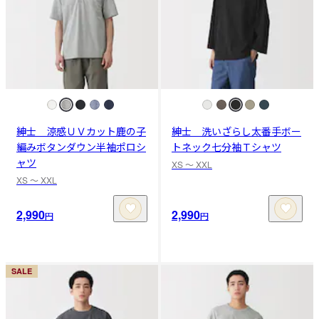
紳士 涼感ＵＶカット鹿の子
紳士 洗いざらし太番手ボー
編みボタンダウン半袖ポロシ
トネック七分袖Ｔシャツ
ャツ
XS 〜 XXL
XS 〜 XXL
2,990
2,990
円
円
SALE