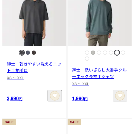
紳士 乾きやすい洗えるニッ
紳士 洗いざらし太番手クル
ト半袖ポロ
ーネック長袖Ｔシャツ
XS 〜 XXL
XS 〜 XXL
3,990
1,990
円
円
SALE
SALE