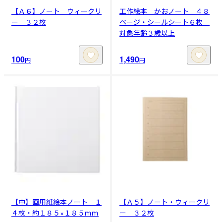
【Ａ６】ノート ウィークリ
工作絵本 かおノート ４８
ー ３２枚
ページ・シールシート６枚
対象年齢３歳以上
100
1,490
円
円
【中】画用紙絵本ノート １
【Ａ５】ノート・ウィークリ
４枚・約１８５×１８５ｍｍ
ー ３２枚