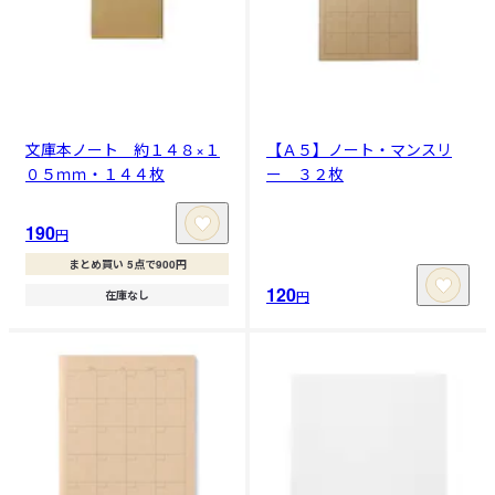
文庫本ノート 約１４８×１
【Ａ５】ノート・マンスリ
０５ｍｍ・１４４枚
ー ３２枚
190
円
まとめ買い 5点で900円
120
円
在庫なし