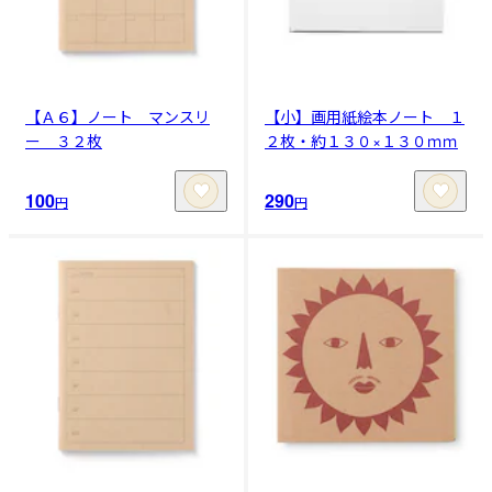
【Ａ６】ノート マンスリ
【小】画用紙絵本ノート １
ー ３２枚
２枚・約１３０×１３０ｍｍ
100
290
円
円