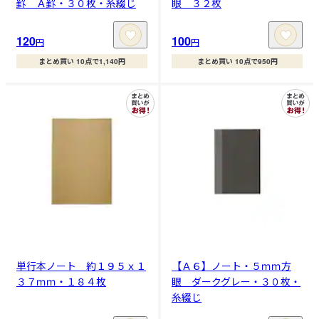
罫 Ａ罫・３０枚・糸綴じ
眼 ３２枚
120
100
円
円
まとめ買い 10点で1,140円
まとめ買い 10点で950円
単行本ノート 約１９５ｘ１
【Ａ６】ノート・５ｍｍ方
３７ｍｍ・１８４枚
眼 ダークグレー・３０枚・
糸綴じ