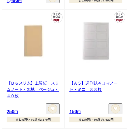
1,490
円
まとめ買い 10点で1,800円
【Ｂ６スリム】上質紙 スリ
【Ａ５】週刊誌４コマノー
ムノート・無地 ベージュ・
ト・ミニ ８８枚
４０枚
250
150
円
円
まとめ買い 10点で2,370円
まとめ買い 10点で1,420円