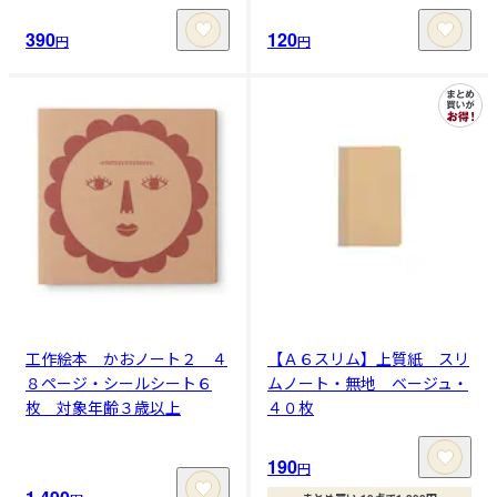
390
120
円
円
工作絵本 かおノート２ ４
【Ａ６スリム】上質紙 スリ
８ページ・シールシート６
ムノート・無地 ベージュ・
枚 対象年齢３歳以上
４０枚
190
円