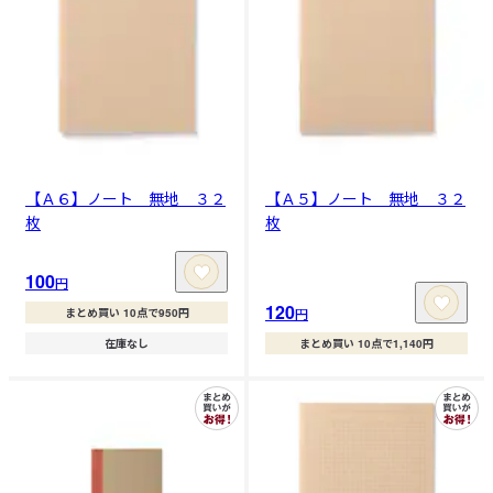
【Ａ６】ノート 無地 ３２
【Ａ５】ノート 無地 ３２
枚
枚
100
円
120
円
まとめ買い 10点で950円
在庫なし
まとめ買い 10点で1,140円