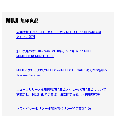
店舗情報
イベント
ローカルニッポン
MUJI SUPPORT
空間設計
よくある質問
無印良品の家
Café&Meal MUJI
キャンプ場
Found MUJI
MUJI BOOKS
MUJI HOTEL
MUJI アプリ
カタログ
MUJI Card
MUJI GIFT CARD
法人のお客様へ
Tax-free Services
ニュースリリース
採用情報
無印良品メッセージ
無印良品について
株式会社 良品計画
特定商取引法に関する表示・利用規約等
プライバシーポリシー
外部送信ポリシー
特定商取引法