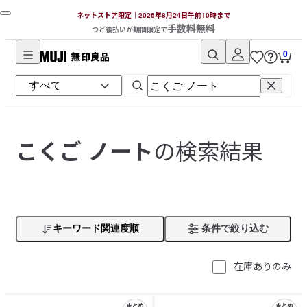
ネットストア限定｜2026年8月24日午前10時まで
手数料無料
つど後払いが期間限定で
0
無
印
良
品
ネ
の検索結果
こくご ノート
ッ
ト
ス
ト
ア
キーワード関連度順
条件で絞り込む
在庫ありのみ