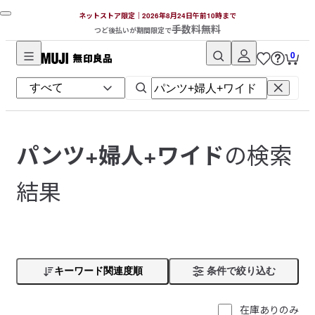
ネットストア限定｜2026年8月24日午前10時まで
手数料無料
つど後払いが期間限定で
0
無
印
良
品
ネ
の検索
パンツ+婦人+ワイド
ッ
ト
結果
ス
ト
ア
キーワード関連度順
条件で絞り込む
在庫ありのみ