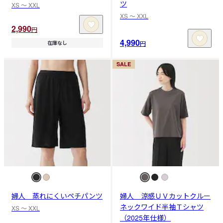
ツ
XS 〜 XXL
XS 〜 XXL
2,990
円
4,990
円
在庫なし
SALE
婦人 蒸れにくいペチパンツ
婦人 涼感ＵＶカットクルー
ネックワイド半袖Ｔシャツ
XS 〜 XXL
（2025年仕様）