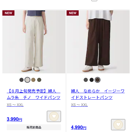
NEW
NEW
【８月上旬発売予定】婦人
婦人 なめらか イージーワ
ムラ糸 チノ ワイドパンツ
イドストレートパンツ
XS 〜 XXL
XS 〜 XXL
3,990
円
4,990
円
販売前商品