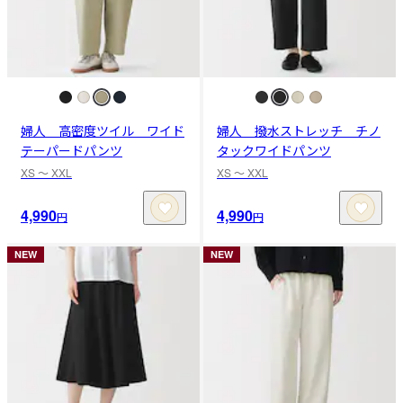
婦人 高密度ツイル ワイド
婦人 撥水ストレッチ チノ
テーパードパンツ
タックワイドパンツ
XS 〜 XXL
XS 〜 XXL
4,990
4,990
円
円
NEW
NEW