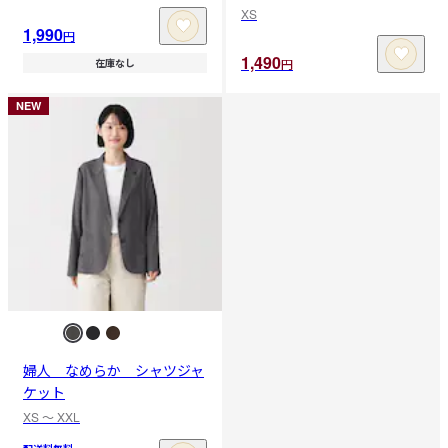
XS
1,990
円
1,490
円
在庫なし
NEW
婦人 なめらか シャツジャ
ケット
XS 〜 XXL