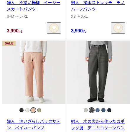
婦人 不揃い楊柳 イージー
婦人 撥水ストレッチ チノ
スカートパンツ
ハーフパンツ
S~M 〜 L~XL
XS 〜 XXL
3,990
3,990
円
円
SALE
婦人 洗いざらしバックサテ
婦人 木の実から作ったカポ
ン ベイカーパンツ
ック混 デニムコクーンパン