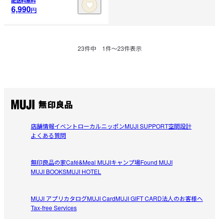
配送料無料
6,990
円
23
件中
1
件〜
23
件表示
店舗情報
イベント
ローカルニッポン
MUJI SUPPORT
空間設計
よくある質問
無印良品の家
Café&Meal MUJI
キャンプ場
Found MUJI
MUJI BOOKS
MUJI HOTEL
MUJI アプリ
カタログ
MUJI Card
MUJI GIFT CARD
法人のお客様へ
Tax-free Services