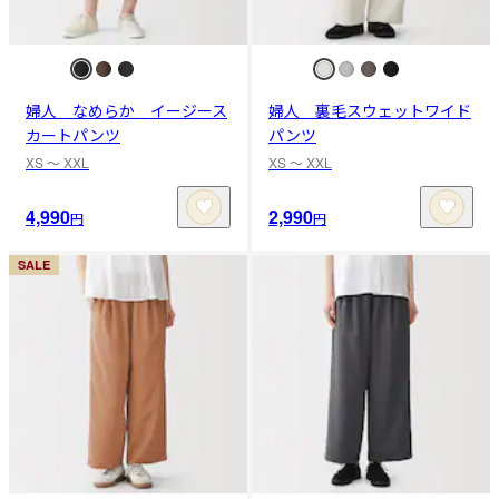
婦人 なめらか イージース
婦人 裏毛スウェットワイド
カートパンツ
パンツ
XS 〜 XXL
XS 〜 XXL
4,990
2,990
円
円
SALE