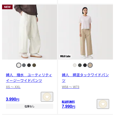
NEW
婦人 撥水 ユーティリティ
婦人 綿混タックワイドパン
イージーワイドパンツ
ツ
XS 〜 XXL
W58 〜 W73
3,990
円
配送料無料
7,990
円
在庫なし