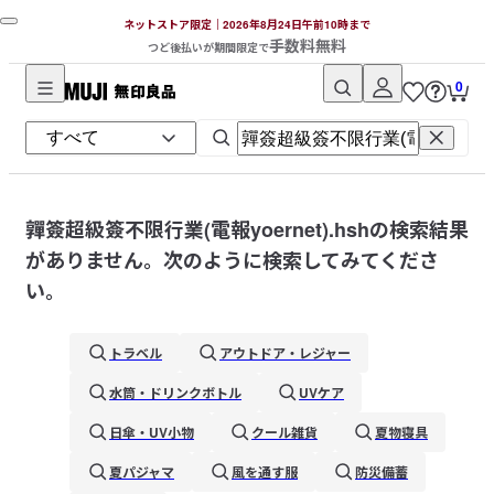
ネットストア限定｜2026年8月24日午前10時まで
手数料無料
つど後払いが期間限定で
0
無
印
良
品
ネ
嚲簽超級簽不限行業(電報yoernet).hsh
の検索結果
ッ
がありません。次のように検索してみてくださ
ト
い。
ス
ト
トラベル
アウトドア・レジャー
ア
水筒・ドリンクボトル
UVケア
日傘・UV小物
クール雑貨
夏物寝具
夏パジャマ
風を通す服
防災備蓄