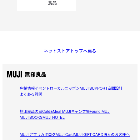
食品
ネットストアトップへ戻る
店舗情報
イベント
ローカルニッポン
MUJI SUPPORT
空間設計
よくある質問
無印良品の家
Café&Meal MUJI
キャンプ場
Found MUJI
MUJI BOOKS
MUJI HOTEL
MUJI アプリ
カタログ
MUJI Card
MUJI GIFT CARD
法人のお客様へ