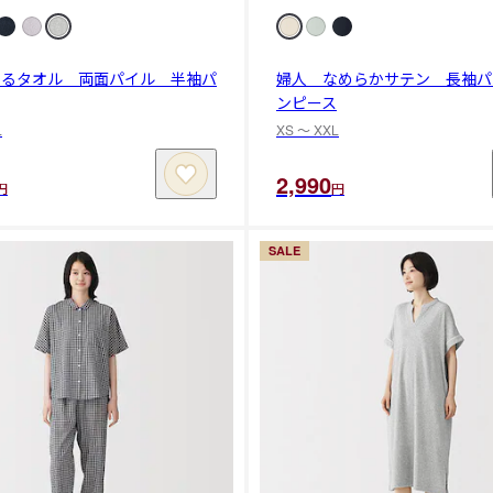
着るタオル 両面パイル 半袖パ
婦人 なめらかサテン 長袖パ
ンピース
L
XS 〜 XXL
2,990
円
円
SALE