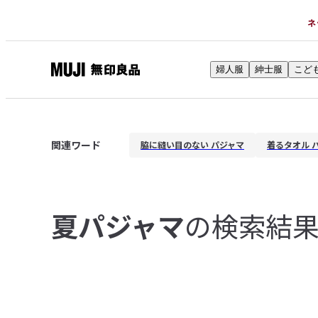
ネ
婦人服
紳士服
こど
無
印
良
品
関連ワード
脇に縫い目のない パジャマ
着るタオル 
ネ
ッ
ト
ス
の検索結
夏パジャマ
ト
ア