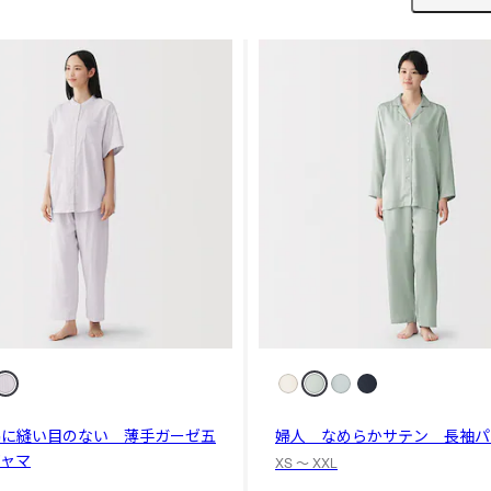
脇に縫い目のない 薄手ガーゼ五
婦人 なめらかサテン 長袖パ
ジャマ
XS 〜 XXL
L