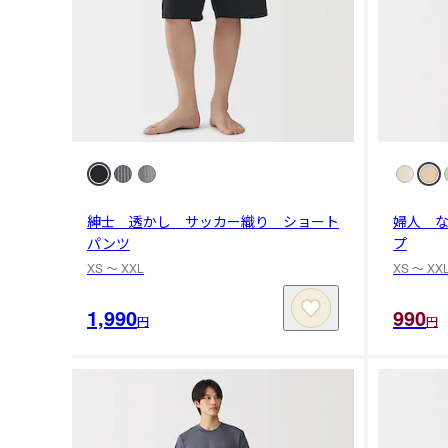
紳士 透かし サッカー織り ショート
婦人 
パンツ
プ
XS 〜 XXL
XS 〜 XX
1,990
990
円
円