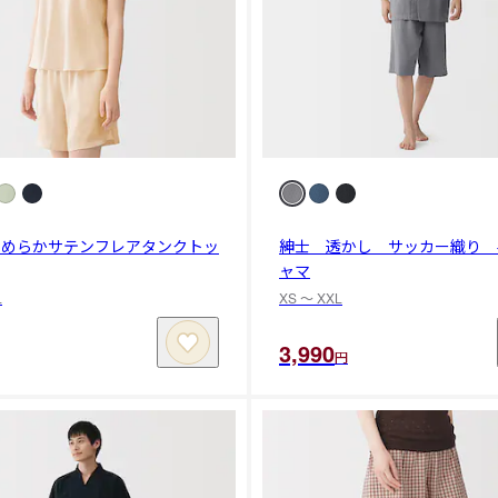
なめらかサテンフレアタンクトッ
紳士 透かし サッカー織り 
ャマ
L
XS 〜 XXL
3,990
円