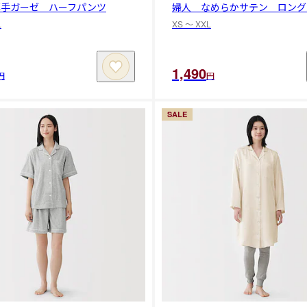
薄手ガーゼ ハーフパンツ
婦人 なめらかサテン ロング
L
XS 〜 XXL
1,490
円
円
SALE