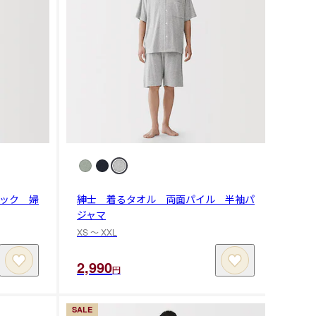
ック 婦
紳士 着るタオル 両面パイル 半袖パ
ジャマ
XS 〜 XXL
2,990
円
SALE