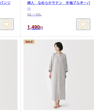
パンツ
婦人 なめらかサテン 半袖プルオーバ
ー
XS 〜 XXL
1,490
円
SALE