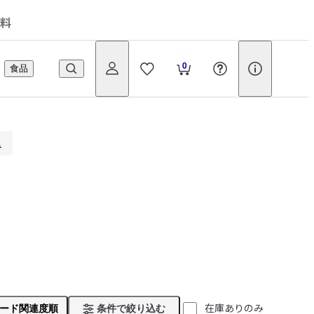
料
0
食品
ス
在庫ありのみ
ード関連度順
条件で絞り込む