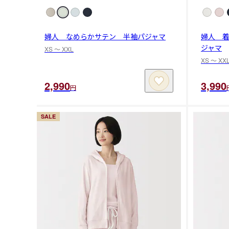
婦人 なめらかサテン 半袖パジャマ
婦人 
ジャマ
XS 〜 XXL
XS 〜 XX
2,990
3,990
円
SALE