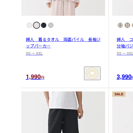
婦人 着るタオル 両面パイル 長袖ジ
婦人 
ップパーカー
分袖パ
XS 〜 XXL
XS 〜 XX
1,990
3,990
円
SALE