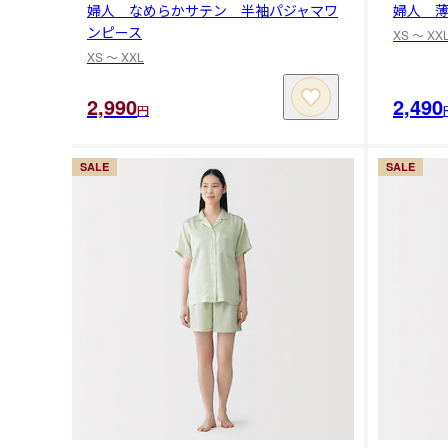
婦人 なめらかサテン 半袖パジャマワ
婦人 
ンピース
XS 〜 XX
XS 〜 XXL
2,990
2,490
円
SALE
SALE