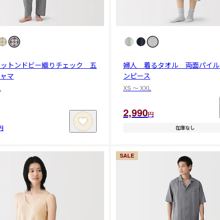
コットンドビー織りチェック 五
婦人 着るタオル 両面パイル
ジャマ
ンピース
L
XS 〜 XXL
2,990
円
円
在庫なし
SALE