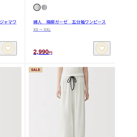
ジャマワ
婦人 楊柳ガーゼ 五分袖ワンピース
XS 〜 XXL
2,990
円
SALE