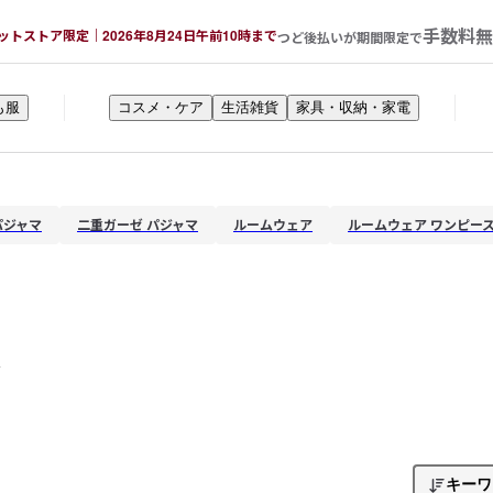
手数料無
ットストア限定｜2026年8月24日午前10時まで
つど後払いが期間限定で
も服
コスメ・ケア
生活雑貨
家具・収納・家電
パジャマ
二重ガーゼ パジャマ
ルームウェア
ルームウェア ワンピー
果
キーワ