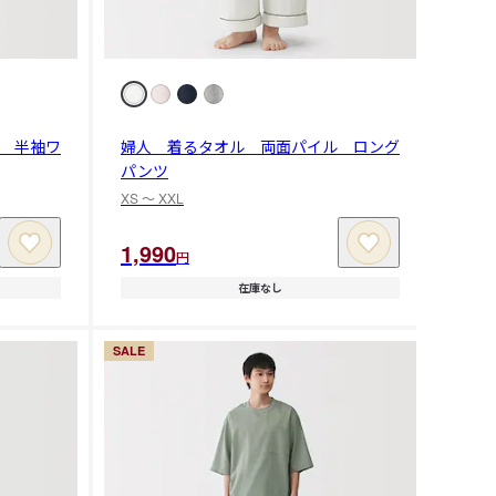
 半袖ワ
婦人 着るタオル 両面パイル ロング
パンツ
XS 〜 XXL
1,990
円
在庫なし
SALE