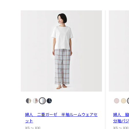
婦人 二重ガーゼ 半袖ルームウェアセ
婦人 
ット
分袖パ
XS 〜 XXL
XS 〜 XX