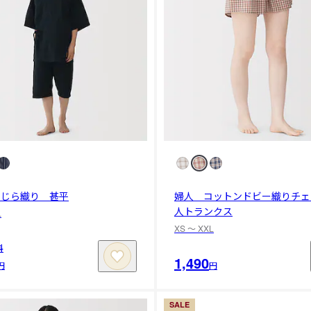
しじら織り 甚平
婦人 コットンドビー織りチェ
人トランクス
L
XS 〜 XXL
料
1,490
円
円
SALE