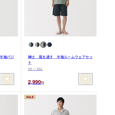
半袖パジ
紳士 風を通す 半袖ルームウェアセッ
ト
XS 〜 XXL
2,990
円
SALE