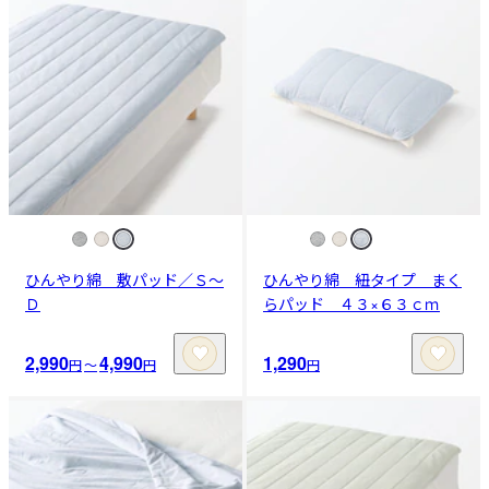
ひんやり綿 敷パッド／Ｓ～
ひんやり綿 紐タイプ まく
Ｄ
らパッド ４３×６３ｃｍ
2,990
4,990
1,290
円
〜
円
円