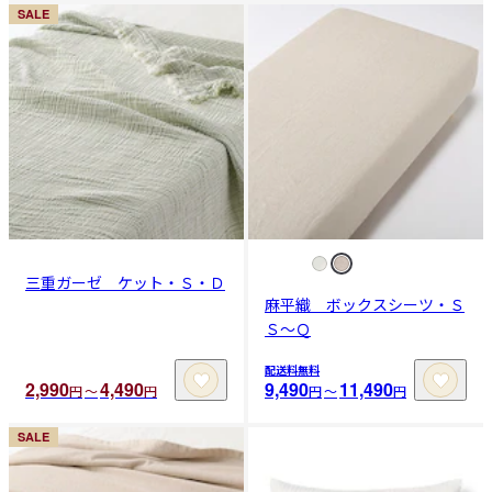
SALE
三重ガーゼ ケット・Ｓ・Ｄ
麻平織 ボックスシーツ・Ｓ
Ｓ～Ｑ
配送料無料
2,990
4,490
9,490
11,490
円
〜
円
円
〜
円
SALE