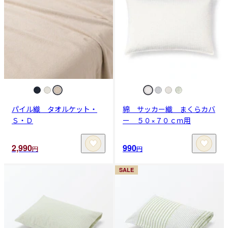
パイル織 タオルケット・
綿 サッカー織 まくらカバ
Ｓ・Ｄ
ー ５０×７０ｃｍ用
2,990
990
円
円
SALE