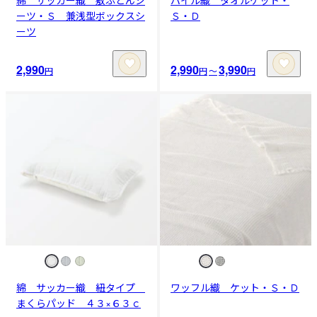
綿 サッカー織 敷ふとんシ
パイル織 タオルケット・
ーツ・Ｓ 兼浅型ボックスシ
Ｓ・Ｄ
ーツ
2,990
2,990
3,990
円
円
〜
円
綿 サッカー織 紐タイプ
ワッフル織 ケット・Ｓ・Ｄ
まくらパッド ４３×６３ｃ