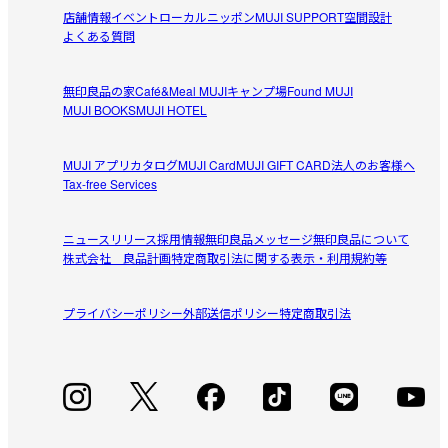
店舗情報
イベント
ローカルニッポン
MUJI SUPPORT
空間設計
よくある質問
無印良品の家
Café&Meal MUJI
キャンプ場
Found MUJI
MUJI BOOKS
MUJI HOTEL
MUJI アプリ
カタログ
MUJI Card
MUJI GIFT CARD
法人のお客様へ
Tax-free Services
ニュースリリース
採用情報
無印良品メッセージ
無印良品について
株式会社 良品計画
特定商取引法に関する表示・利用規約等
プライバシーポリシー
外部送信ポリシー
特定商取引法