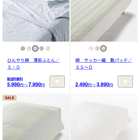
ひんやり綿 薄掛ふとん／
綿 サッカー織 敷パッド／
Ｓ・Ｄ
ＳＳ～Ｄ
配送料無料
5,990
7,990
2,490
3,990
円
〜
円
円
〜
円
SALE