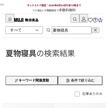
ネットストア限定｜2026年8月24日午前10時まで
手数料無料
つど後払いが期間限定で
0
無
印
良
品
ネ
の検索結果
夏物寝具
ッ
ト
ス
ト
ア
キーワード関連度順
条件で絞り込む
在庫ありのみ