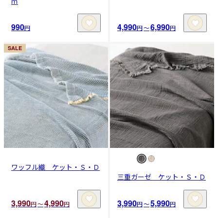
ｍ
990
4,990
6,990
円
円
〜
円
SALE
ワッフル織 ケット・Ｓ・Ｄ
三重ガーゼ ケット・Ｓ・Ｄ
3,990
4,990
3,990
5,990
円
〜
円
円
〜
円