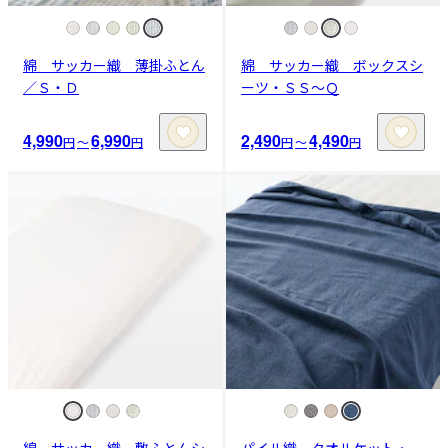
綿 サッカー織 薄掛ふとん
綿 サッカー織 ボックスシ
／Ｓ・Ｄ
ーツ・ＳＳ～Ｑ
4,990
6,990
2,490
4,490
円
〜
円
円
〜
円