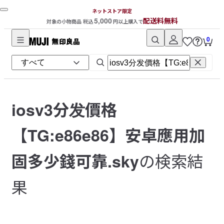
ネットストア限定
5,000
配送料無料
対象の小物商品 税込
円以上購入で
0
無
印
良
品
ネ
iosv3分发價格
ッ
ト
【TG:e86e86】安卓應用加
ス
ト
の検索結
固多少錢可靠.sky
ア
果