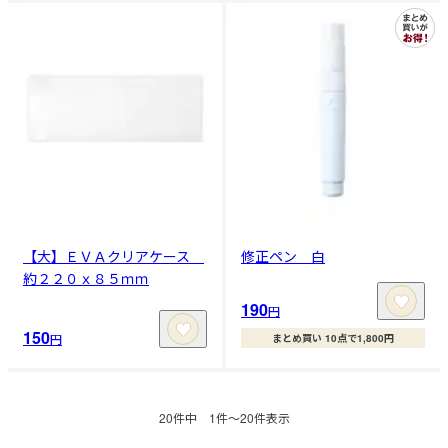
【大】ＥＶＡクリアケース
修正ペン 白
約２２０ｘ８５ｍｍ
190
円
150
円
まとめ買い 10点で1,800円
20
件中
1
件〜
20
件表示