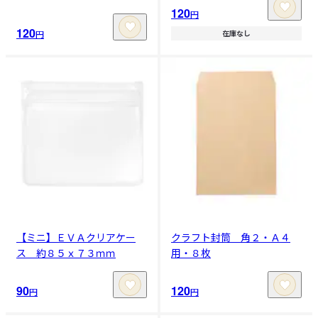
120
円
120
円
在庫なし
【ミニ】ＥＶＡクリアケー
クラフト封筒 角２・Ａ４
ス 約８５ｘ７３ｍｍ
用・８枚
90
120
円
円