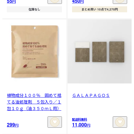
55
450
円
円
在庫なし
まとめ買い 10点で4,270円
植物成分１００％ 固めて捨
ＧＡＬＡＰＡＧＯＳ
てる油処理剤 ５包入り／１
包１０ｇ（油３５０ｍＬ用）
配送料無料
299
11,000
円
円