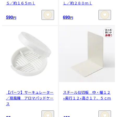
Ｓ／約１６５ｍｌ
Ｌ／約２８０ｍｌ
590
690
円
円
【パーツ】サーキュレーター
スチール仕切板 中・幅１２
／扇風機 アロマパッドケー
×奥行１２×高さ１７．５ｃｍ
ス