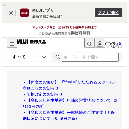
MUJIアプリ
アプリで開く
最新情報が毎日届く
ネットストア限定｜2026年8月24日午前10時まで
手数料無料
つど後払いが期間限定で
0
無
印
良
・【再度のお願い】 「竹材 折りたためるスツール」
商品回収のお知らせ
品
・価格改定のお知らせ
・【令和８年熊本地震】店舗の営業状況について（8
月10日更新）
ネ
・【令和８年熊本地震】一部地域のご注文停止と配
送状況について（8月6日更新）
ッ