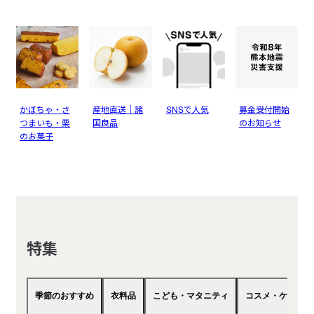
かぼちゃ・さ
産地直送｜諸
SNSで人気
募金受付開始
つまいも・栗
国良品
のお知らせ
のお菓子
特集
季節のおすすめ
衣料品
こども・マタニティ
コスメ・ケア