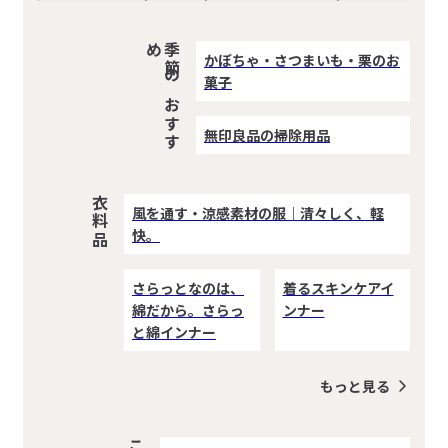
め
季
節
の
お
す
す
かぼちゃ・さつまいも・栗のお
菓子
無印良品の掃除用品
衣料品
風を通す・涼感素材の服｜清々しく、軽
快。
さらっとなのは、
着るスキンケアイ
綿だから。さらっ
ンナー
と綿インナー
もっと見る