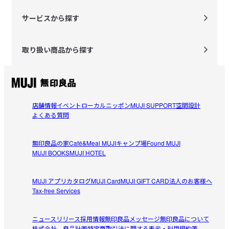
サービスから探す
取り扱い商品から探す
店舗情報
イベント
ローカルニッポン
MUJI SUPPORT
空間設計
よくある質問
無印良品の家
Café&Meal MUJI
キャンプ場
Found MUJI
MUJI BOOKS
MUJI HOTEL
MUJI アプリ
カタログ
MUJI Card
MUJI GIFT CARD
法人のお客様へ
Tax-free Services
ニュースリリース
採用情報
無印良品メッセージ
無印良品について
株式会社 良品計画
特定商取引法に関する表示・利用規約等