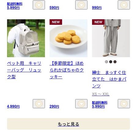
配送料無料
5,990
590
990
円
円
円
NEW
NEW
ペット用 キャリ
【季節限定】ほめ
ーバッグ リュッ
られかぼちゃのク
紳士 まっすぐ仕
ク型
ッキー
立てた はかまパ
ンツ
XS 〜 XXL
配送料無料
4,990
290
5,990
円
円
円
もっと見る