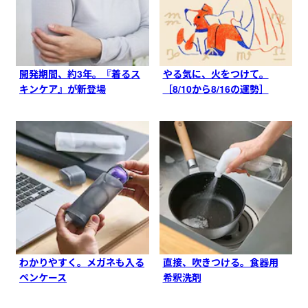
開発期間、約3年。『着るス
やる気に、火をつけて。
キンケア』が新登場
［8/10から8/16の運勢］
わかりやすく。メガネも入る
直接、吹きつける。食器用
ペンケース
希釈洗剤