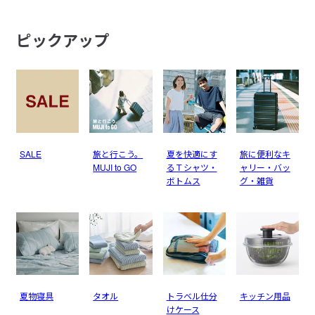
ピックアップ
SALE
旅と行こう。
夏を快適にす
旅に便利なキ
MUJI to GO
るＴシャツ・
ャリー・バッ
ボトムス
グ・雑貨
夏物寝具
タオル
トラベル仕分
キッチン用品
けケース