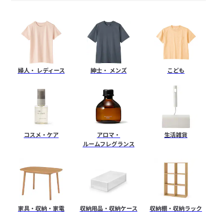
ト
ス
ト
婦人・ レディース
紳士・ メンズ
こども
ア
コスメ・ケア
アロマ・
生活雑貨
ルームフレグランス
家具・収納・家電
収納用品・
収納ケース
収納棚・
収納ラック