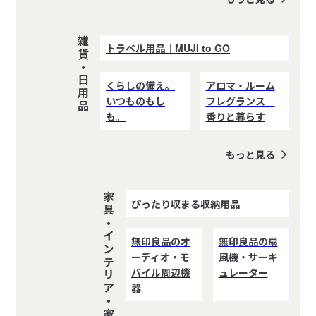
雑貨・日用品
トラベル用品｜MUJI to GO
くらしの備え。
アロマ・ルーム
いつものもし
フレグランス
も。
香りと暮らす
もっと見る
家具・インテリア・家電
ぴったり収まる収納用品
無印良品のオ
無印良品の扇
ーディオ・モ
風機・サーキ
バイル周辺機
ュレーター
器