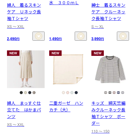
水 ３００ｍＬ
婦人 着るスキン
紳士 着るスキン
ケア Ｕネック長
ケア クルーネッ
袖Ｔシャツ
ク長袖Ｔシャツ
XS 〜 XXL
S 〜 XL
2,490
1,490
3,990
円
円
円
NEW
NEW
NEW
婦人 まっすぐ仕
二重ガーゼ ハン
キッズ 綿天竺編
立てた はかまパ
カチ（大）
みクルーネック長
ンツ
袖Ｔシャツ ボー
ダー
XS 〜 XXL
110 〜 150