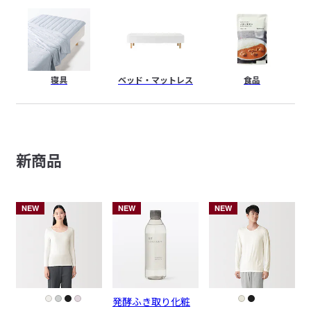
寝具
ベッド・
マットレス
食品
新商品
NEW
NEW
NEW
発酵ふき取り化粧