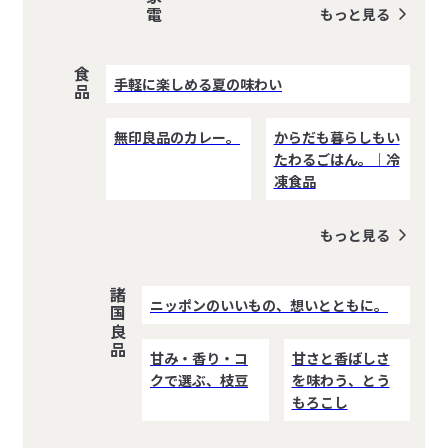
もっと見る
食品
手軽に楽しめる夏の味わい
無印良品のカレー。
からだも暮らしもい
たわるごはん。｜冷
凍食品
もっと見る
諸国良品
ニッポンのいいもの、想いとともに。
甘み・香り・コ
甘さと香ばしさ
クで選ぶ、枝豆
を味わう、とう
もろこし