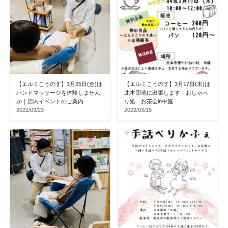
【エルミこうのす】3月25日(金)は
【エルミこうのす】3月17日(木)は
ハンドマッサージを体験しません
北本団地に出張します｜おしゃべ
か｜店内イベントのご案内
り処 お茶会in中庭
2022/03/23
2022/03/15