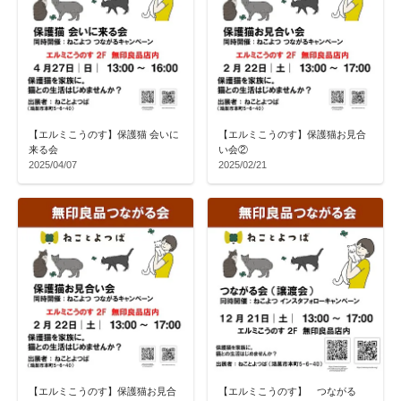
【エルミこうのす】保護猫 会いに
【エルミこうのす】保護猫お見合
来る会
い会②
2025/04/07
2025/02/21
【エルミこうのす】保護猫お見合
【エルミこうのす】 つながる