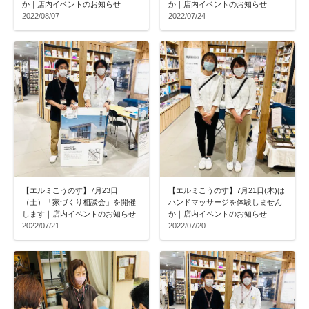
か｜店内イベントのお知らせ
か｜店内イベントのお知らせ
2022/08/07
2022/07/24
【エルミこうのす】7月23日
【エルミこうのす】7月21日(木)は
（土）「家づくり相談会」を開催
ハンドマッサージを体験しません
します｜店内イベントのお知らせ
か｜店内イベントのお知らせ
2022/07/21
2022/07/20