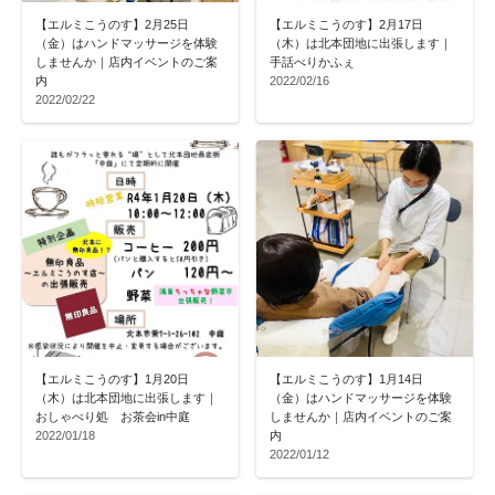
【エルミこうのす】2月25日
【エルミこうのす】2月17日
（金）はハンドマッサージを体験
（木）は北本団地に出張します｜
しませんか｜店内イベントのご案
手話べりかふぇ
内
2022/02/16
2022/02/22
【エルミこうのす】1月20日
【エルミこうのす】1月14日
（木）は北本団地に出張します｜
（金）はハンドマッサージを体験
おしゃべり処 お茶会in中庭
しませんか｜店内イベントのご案
2022/01/18
内
2022/01/12