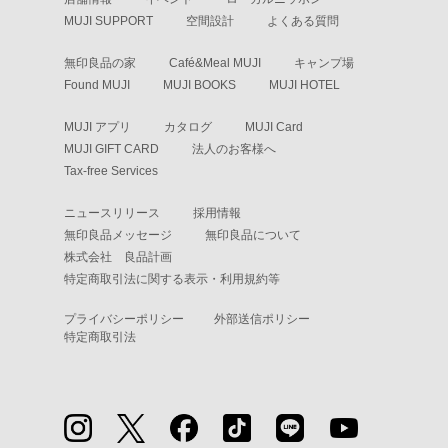
MUJI SUPPORT
空間設計
よくある質問
無印良品の家
Café&Meal MUJI
キャンプ場
Found MUJI
MUJI BOOKS
MUJI HOTEL
MUJI アプリ
カタログ
MUJI Card
MUJI GIFT CARD
法人のお客様へ
Tax-free Services
ニュースリリース
採用情報
無印良品メッセージ
無印良品について
株式会社 良品計画
特定商取引法に関する表示・利用規約等
プライバシーポリシー
外部送信ポリシー
特定商取引法