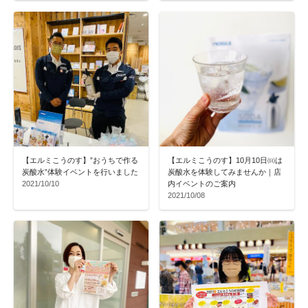
【エルミこうのす】”おうちで作る
【エルミこうのす】10月10日㈰は
炭酸水”体験イベントを行いました
炭酸水を体験してみませんか｜店
2021/10/10
内イベントのご案内
2021/10/08