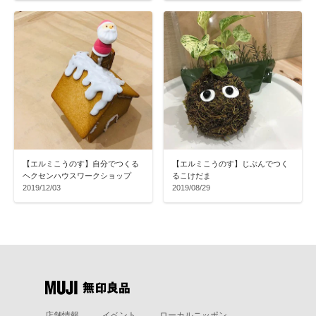
【エルミこうのす】自分でつくる
【エルミこうのす】じぶんでつく
ヘクセンハウスワークショップ
るこけだま
2019/12/03
2019/08/29
店舗情報
イベント
ローカルニッポン