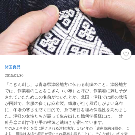
諸国良品
2015/01/30
「こぎん刺し」は青森県津軽地方に伝わる刺繍のこと。津軽地方
では、作業着のことをこぎん（小布）と呼び、作業着に刺し子が
されていたためこの名前がついたとか。北国・津軽では綿の栽培
が困難で、衣服の多くは麻布製。繊維が粗く風通しがよい麻布
に、冬場の寒さを防ぐ目的で、糸で布目を埋め保温性を高めまし
た。津軽の女性たちが競って生み出した幾何学模様には、一針一
針丹念に刺す作り手の根気と繊細さが宿っています。
年のおよそ半分を雪に閉ざされる津軽地方。1724年の「農家倹約分限令」に
より、農民は木綿の着用が禁止され麻布を着ることに。そんな厳しい冬を乗