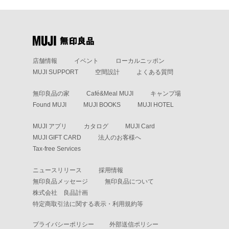
店舗情報
イベント
ローカルニッポン
MUJI SUPPORT
空間設計
よくある質問
無印良品の家
Café&Meal MUJI
キャンプ場
Found MUJI
MUJI BOOKS
MUJI HOTEL
MUJI アプリ
カタログ
MUJI Card
MUJI GIFT CARD
法人のお客様へ
Tax-free Services
ニュースリリース
採用情報
無印良品メッセージ
無印良品について
株式会社 良品計画
特定商取引法に関する表示・利用規約等
プライバシーポリシー
外部送信ポリシー