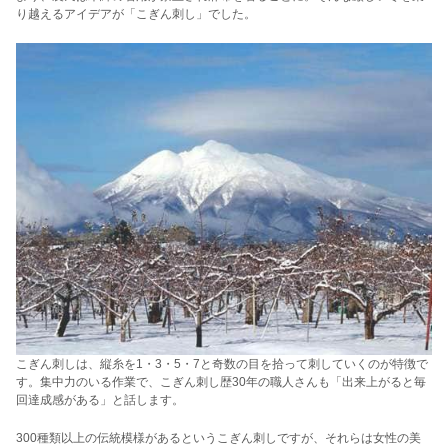
り越えるアイデアが「こぎん刺し」でした。
こぎん刺しは、縦糸を1・3・5・7と奇数の目を拾って刺していくのが特徴で
す。集中力のいる作業で、こぎん刺し歴30年の職人さんも「出来上がると毎
回達成感がある」と話します。
300種類以上の伝統模様があるというこぎん刺しですが、それらは女性の美