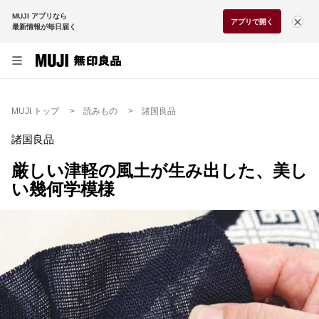
MUJI アプリなら
アプリで開く
最新情報が毎日届く
MUJI トップ
読みもの
諸国良品
諸国良品
厳しい津軽の風土が生み出した、美し
い幾何学模様